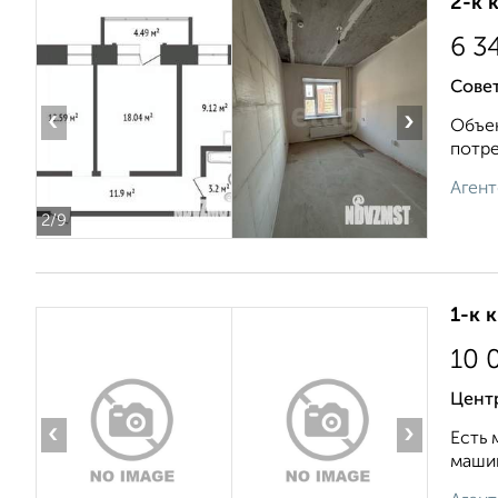
2-к 
6 3
Совет
‹
›
Объек
потре
Агент
2
/9
1-к 
10 
Цент
‹
›
Есть 
машин