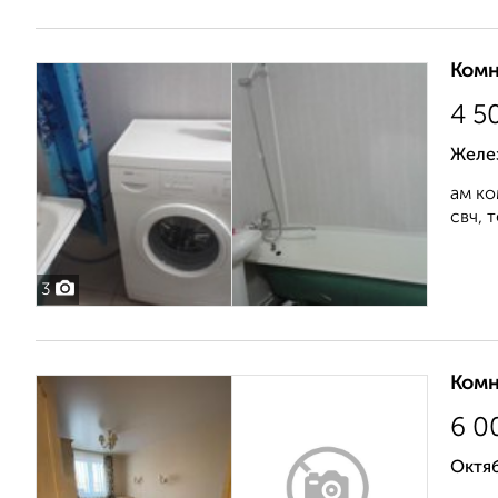
Комн
4 5
Желе
ам ко
свч, т
3
Комн
6 0
Октя