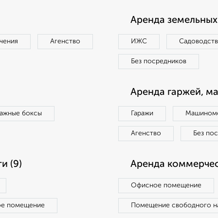
Аренда земельных 
чения
Агенство
ИЖС
Садоводст
Без посредников
Аренда гаржей, м
ражные боксы
Гаражи
Машиноме
Агенство
Без по
и (9)
Аренда коммерчес
Офисное помещение
ое помещение
Помещение свободного н