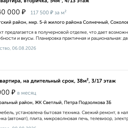
квартира, вторичка, 54м², 4/13 этаж
₽
40 000
₽
117 500
за м²
ский район, мкр. 5-й жилого района Солнечный, Соколо
т предлагается в получерновой отделке, что дает возможно
бности и вкусы. Планировка практичная и рациональная: д
ство, 06.08.2026
квартира, на длительный срок, 38м², 3/17 этаж
₽
000
в месяц
ральный район, ЖК Светлый, Петра Подзолкова 3Б
мебель, установлена бытовая техника. Свежий ремонт, в на
ка (автомат), плита, микроволновая печь, телевизор, элект