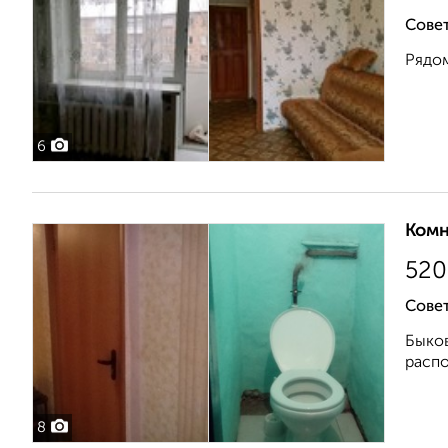
Совет
Рядом
6
Комн
520
Совет
Быков
распо
8