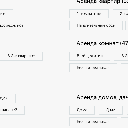
Аренда квартир (3
ные
1‑комнатные
2‑к
посредников
На длительный срок
Аренда комнат (47
В 2‑к квартире
В общежитии
В 2
Без посредников
Аренда домов, дач
аусы
п панелей
Дома
Дачи
Без посредников