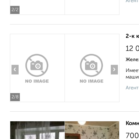
Агент
2
/2
2-к 
12 
Желе
‹
›
Имеет
машин
Агент
2
/8
Комн
700