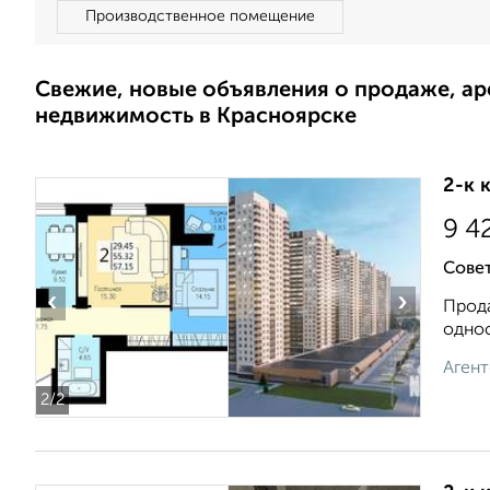
Производственное помещение
Свежие, новые объявления о продаже, а
недвижимость в Красноярске
2-к 
9 4
Сове
‹
›
Прода
однос
Агент
2
/2