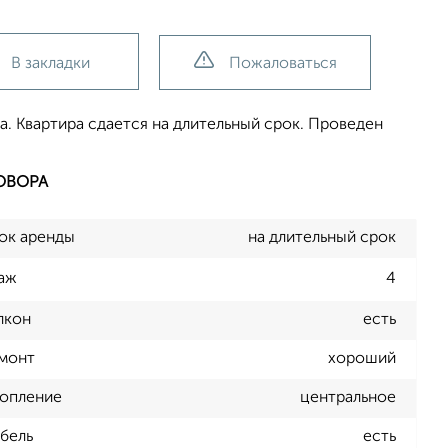
В закладки
Пожаловаться
а. Квартира сдается на длительный срок. Проведен
ОВОРА
ок аренды
на длительный срок
аж
4
лкон
есть
монт
хороший
опление
центральное
бель
есть