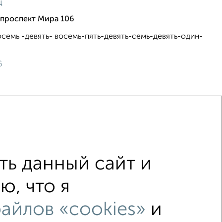
ц
 проспект Мира 106
осемь -девять- восемь-пять-девять-семь-девять-один-
6
ь данный сайт и
льником
С мебелью
изором
С интернетом
ю, что я
емонтом
не первый этаж
айлов «cookies»
и