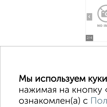
‹
2
/4
2-к квар
Поиск по с
Мы используем куки
Централ
Со стир
нажимая на кнопку 
Можно с
ознакомлен(а) с
Пол