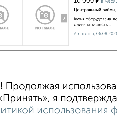
₽
10 000
в меся
Центральный район,
›
Кухня оборудована. в
один-пять-шесть...
Агентство, 06.08.202
тиры
хожим параметрам:
!
Продолжая использоват
ьный район
на улице Дзержинского
С холоди
альной машиной
С бытовой техникой
С телев
«Принять», я подтвержда
 ребенком
Можно с животными
с хорошим р
итикой использования ф