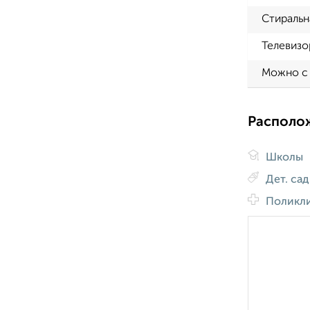
Стиральн
Телевизо
Можно с
Располо
Школы
Дет. са
Поликл