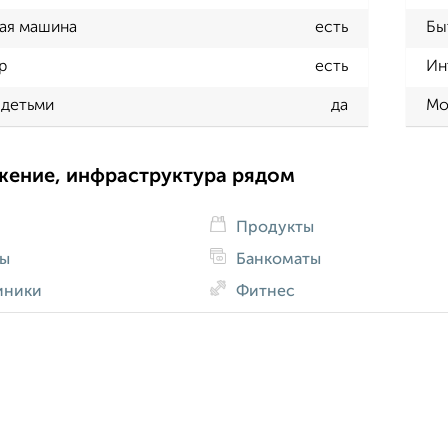
ая машина
есть
Бы
р
есть
Ин
 детьми
да
Мо
жение, инфраструктура рядом
Продукты
ды
Банкоматы
иники
Фитнес