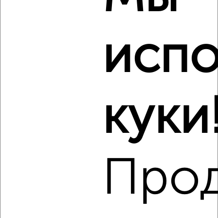
₽
12 000
в месяц
Железнодорожный район, Лиды Прушинской 5А
Агентство, 08.08.2026
испо
Виртуальные 3D-туры по музеям и объектам
культуры
куки
‹
›
2
/6
Про
2-к квартира, на длительный срок, 35м², 2/5 этаж
₽
21 000
в месяц
Советский район, мкр. Зелёная Роща, Воронова 17
Агентство, 08.08.2026