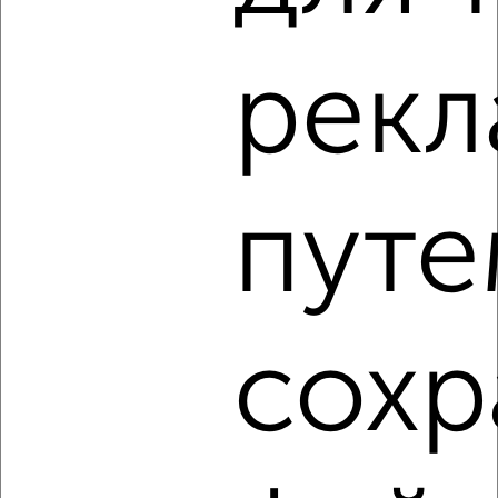
2-к квартира, на длительный срок, 52м², 2/5 этаж
₽
17 000
в месяц
рек
Советский район, мкр. Зелёная Роща, Комарова 7А
Агентство, 08.08.2026
путе
‹
›
2
/4
2-к квартира, на длительный срок, 58м², 7/10 этаж
сохр
₽
18 000
в месяц
Советский район, мкр. Северный, Мате Залки 2
Агентство, 08.08.2026