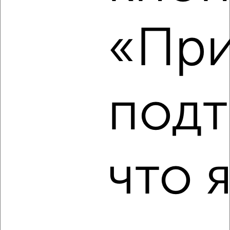
2-к квартира, на длительный срок, 48м², 7/10 этаж
₽
14 000
в месяц
«При
Центральный район, Заводская 1
Собственник, 08.08.2026
подт
‹
›
2
/5
2-к квартира, на длительный срок, 51м², 3/10 этаж
что 
₽
13 000
в месяц
Октябрьский район, мкр. Николаевка, Ладо Кецховели 39
Агентство, 08.08.2026