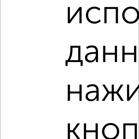
испо
‹
›
данн
2
/6
2-к квартира, на длительный срок, 48м², 4/10 этаж
₽
14 000
в месяц
Железнодорожный район, проспект Мира 132
нажи
Собственник, 08.08.2026
‹
›
кноп
2
/5