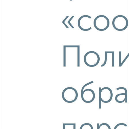
Октябрьский район, Корнеева 48А
«coo
Агентство, 08.08.2026
‹
›
Поли
2
/12
2-к квартира, на длительный срок, 54м², 4/5 этаж
₽
12 000
в месяц
обра
Центральный район, Диктатуры Пролетариата 5
Собственник, 08.08.2026
‹
›