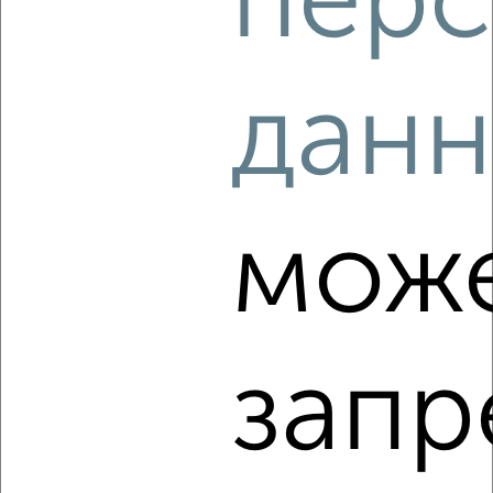
перс
2
/12
2-к квартира, на длительный срок, 54м², 5/5 этаж
дан
₽
13 000
в месяц
Центральный район, Карла Маркса 88
Собственник, 08.08.2026
мож
‹
›
2
/4
запр
2-к квартира, на длительный срок, 48м², 2/5 этаж
₽
13 500
в месяц
Свердловский район, 60 лет Октября 159/2
Агентство, 08.08.2026