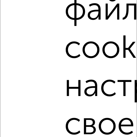
фай
‹
›
2
/6
cook
2-к квартира, на длительный срок, 55м², 5/10 этаж
₽
12 000
в месяц
Советский район, мкр. Северный, 9 Мая 45
Агентство, 08.08.2026
наст
‹
›
свое
2
/4
2-к квартира, на длительный срок, 58м², 6/10 этаж
₽
20 000
в месяц