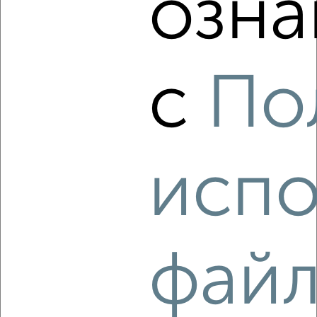
озна
‹
›
2
/8
с
По
2-к квартира, на длительный срок, 52м², 4/5 этаж
₽
12 500
в месяц
Железнодорожный район, Горького 33
Агентство, 08.08.2026
испо
‹
›
фай
2
/5
2-к квартира, на длительный срок, 35м², 2/5 этаж
₽
15 000
в месяц