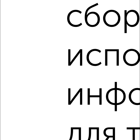
сбор
‹
›
испо
2
/8
2-к квартира, на длительный срок, 54м², 3/12 этаж
₽
12 000
в месяц
Центральный район, Карла Маркса 14А
Агентство, 08.08.2026
инф
‹
›
для 
2
/4