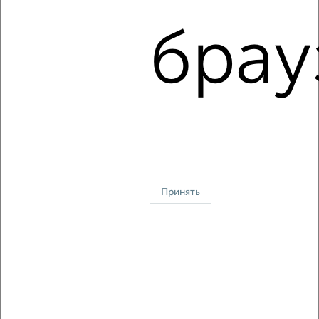
Советский район, мкр. Взлётка, 78-й Добровольческой
Бригады 3
брау
Агентство, 08.08.2026
1 / 4
2
↑ НАВЕРХ К МЕНЮ
Однокомнатные
Двухкомнатные
3‑комнатные
Квартиры студии
Без посредников
На длительный срок
На сутки
Без мебели
Принять
Контакты
Политика конфиденциальности
Пользовательское соглашение
Красноярск, улица Взлётная 57
© 2015–2026
Сайт-доска объявлений недвижимости
О проекте
Реклама на портале
Новости
Статьи
Блог
Риэлторы
Агентства
Застройщики
Ипотечный калькулятор
Консультации по недвижимости
Разместить объявление