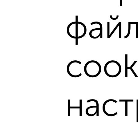
фай
‹
›
2
/9
cook
2-к квартира, на длительный срок, 52м², 4/5 этаж
₽
12 000
в месяц
Советский район, мкр. Зелёная Роща, Воронова 16В
Агентство, 08.08.2026
наст
‹
›