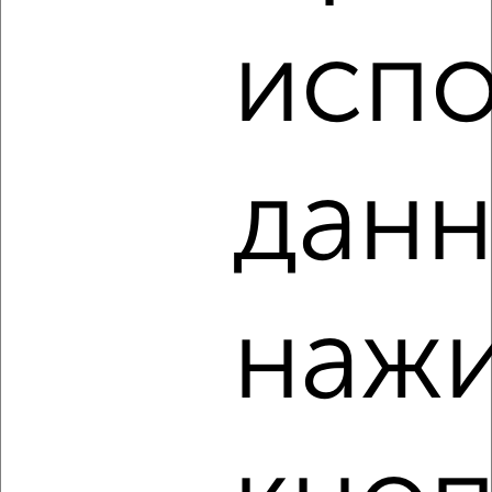
Собственник, 08.08.2026
испо
‹
›
данн
2
/5
2-к квартира, на длительный срок, 48м², 7/10 этаж
₽
14 000
в месяц
Центральный район, Заводская 1
нажи
Собственник, 08.08.2026
‹
›