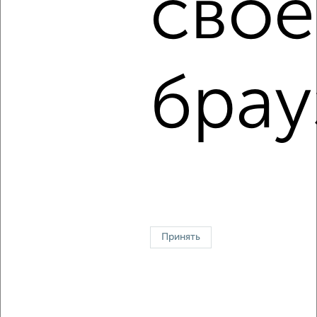
свое
2
/4
2-к квартира, на длительный срок, 60м², 10/17 этаж
₽
19 000
в месяц
Центральный район, мкр. Покровский микрорайон,
Караульная 42
брау
Агентство, 08.08.2026
1 / 4
2
↑ НАВЕРХ К МЕНЮ
Однокомнатные
Двухкомнатные
3‑комнатные
Квартиры студии
Без посредников
На длительный срок
На сутки
Без мебели
Принять
Контакты
Политика конфиденциальности
Пользовательское соглашение
Красноярск, улица Взлётная 57
© 2015–2026
Сайт-доска объявлений недвижимости
О проекте
Реклама на портале
Новости
Статьи
Блог
Риэлторы
Агентства