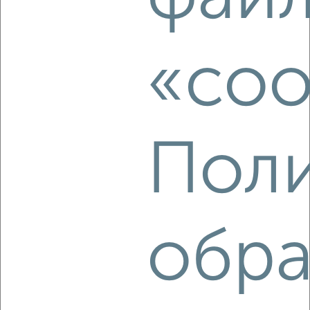
2-к квартира, на длительный срок, 54м², 4/5 этаж
₽
12 000
в месяц
Центральный район, Диктатуры Пролетариата 5
«coo
Собственник, 08.08.2026
‹
›
Поли
2
/4
2-к квартира, на длительный срок, 48м², 2/5 этаж
₽
13 500
в месяц
обра
Свердловский район, 60 лет Октября 159/2
Агентство, 08.08.2026