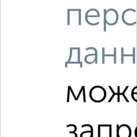
перс
‹
›
2
/8
2-к квартира, на длительный срок, 54м², 3/12 этаж
дан
₽
12 000
в месяц
Центральный район, Карла Маркса 14А
Агентство, 08.08.2026
мож
‹
›
2
/4
запр
2-к квартира, на длительный срок, 52м², 2/5 этаж
₽
17 000
в месяц