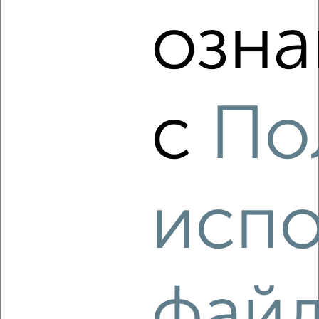
озна
‹
›
2
/5
с
По
2-к квартира, на длительный срок, 35м², 2/5 этаж
₽
15 000
в месяц
Октябрьский район, Корнеева 48А
Агентство, 08.08.2026
испо
‹
›
фай
2
/12