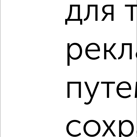
для 
2
/6
2-к квартира, на длительный срок, 55м², 5/10 этаж
₽
12 000
в месяц
Советский район, мкр. Северный, 9 Мая 45
рек
Агентство, 08.08.2026
путе
‹
›
2
/4
2-к квартира, на длительный срок, 58м², 6/10 этаж
сохр
₽
20 000
в месяц
Советский район, мкр. Взлётка, 78-й Добровольческой
Бригады 3
Агентство, 08.08.2026