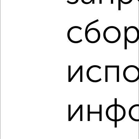
Советский район, мкр. Зелёная Роща, Комарова 7А
Агентство, 08.08.2026
сбор
‹
›
испо
2
/4
2-к квартира, на длительный срок, 58м², 7/10 этаж
₽
18 000
в месяц
Советский район, мкр. Северный, Мате Залки 2
Агентство, 08.08.2026
инф
‹
›