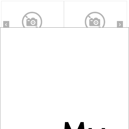
‹
›
2
/7
2-к квартира, на длительный срок, 52м², 3/5 этаж
₽
12 000
в месяц
Железнодорожный район, Лиды Прушинской 5А
Агентство, 08.08.2026
‹
›
2
/6