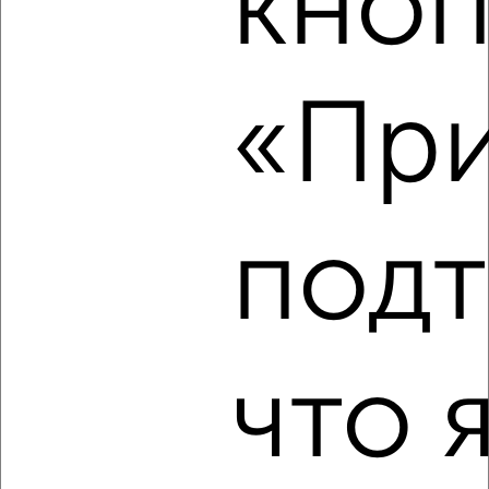
кноп
2
/5
2-к квартира, на длительный срок, 51м², 3/10 этаж
₽
13 000
в месяц
«При
Октябрьский район, мкр. Николаевка, Ладо Кецховели 39
Агентство, 08.08.2026
подт
‹
›
2
/8
что 
2-к квартира, на длительный срок, 52м², 4/5 этаж
₽
12 500
в месяц
Железнодорожный район, Горького 33
Агентство, 08.08.2026