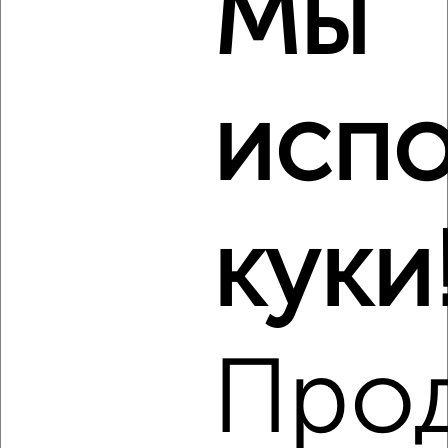
Мы
2-к квартира, на длительный срок, 35м², 2/5 этаж
₽
21 000
в месяц
Советский район, мкр. Зелёная Роща, Воронова 17
Агентство, 08.08.2026
испо
Виртуальные 3D-туры по музеям и объектам
культуры
куки
‹
›
Про
2
/6
2-к квартира, на длительный срок, 48м², 4/10 этаж
₽
14 000
в месяц
Железнодорожный район, проспект Мира 132