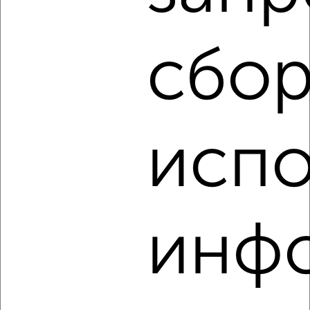
сбор
‹
›
2
/9
испо
2-к квартира, на длительный срок, 52м², 4/5 этаж
₽
12 000
в месяц
Советский район, мкр. Зелёная Роща, Воронова 16В
Агентство, 08.08.2026
инф
‹
›