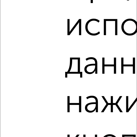
испо
‹
›
2
/5
данн
2-к квартира, на длительный срок, 51м², 3/10 этаж
₽
13 000
в месяц
Октябрьский район, мкр. Николаевка, Ладо Кецховели 39
Агентство, 08.08.2026
нажи
‹
›
2
/8