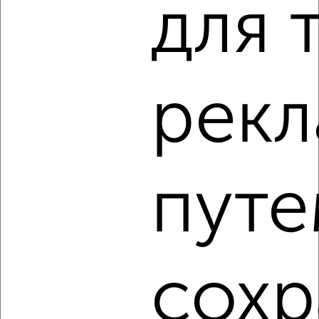
для 
2
/4
2-к квартира, на длительный срок, 60м², 10/17 этаж
₽
19 000
в месяц
Центральный район, мкр. Покровский микрорайон,
Караульная 42
рек
Агентство, 08.08.2026
‹
›
путе
2
/4
2-к квартира, на длительный срок, 58м², 5/9 этаж
₽
20 000
в месяц
сохр
Центральный район, мкр. 20-й микрорайон, Конституции
СССР 23
Агентство, 08.08.2026