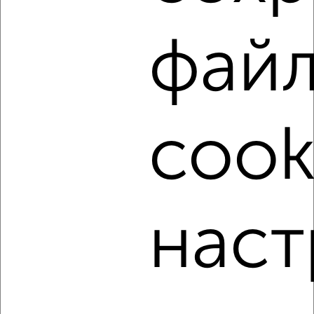
фай
‹
›
2
/4
cook
2-к квартира, на длительный срок, 58м², 6/9 этаж
₽
17 000
в месяц
Свердловский район, проспект имени Газеты Красноярский
Рабочий 127А
Агентство, 08.08.2026
наст
‹
›