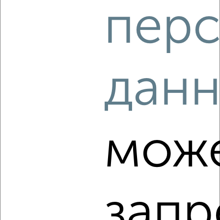
перс
2
/6
2-к квартира, на длительный срок, 55м², 5/10 этаж
₽
12 000
в месяц
Советский район, мкр. Северный, 9 Мая 45
дан
Агентство, 08.08.2026
‹
›
мож
2
/4
2-к квартира, на длительный срок, 58м², 6/10 этаж
₽
20 000
в месяц
запр
Советский район, мкр. Взлётка, 78-й Добровольческой
Бригады 3
Агентство, 08.08.2026