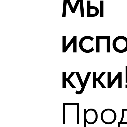
Мы
₽
14 000
в месяц
Железнодорожный район, проспект Мира 132
Собственник, 08.08.2026
Виртуальные 3D-туры по музеям и объектам
испо
культуры
куки
‹
›
2
/5
2-к квартира, на длительный срок, 48м², 7/10 этаж
Про
₽
14 000
в месяц
Центральный район, Заводская 1
Собственник, 08.08.2026