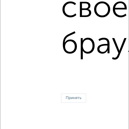
свое
2
/4
2-к квартира, на длительный срок, 58м², 6/9 этаж
₽
16 000
в месяц
Свердловский район, мкр. Пашенный, Судостроительная
113
брау
Агентство, 08.08.2026
1 / 3
2
↑ НАВЕРХ К МЕНЮ
Однокомнатные
Двухкомнатные
3‑комнатные
Квартиры студии
Без посредников
На длительный срок
На сутки
Без мебели
Принять
Контакты
Политика конфиденциальности
Пользовательское соглашение
Красноярск, улица Взлётная 57
© 2015–2026
Сайт-доска объявлений недвижимости
О проекте