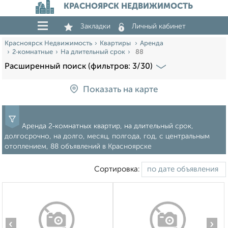
КРАСНОЯРСК НЕДВИЖИМОСТЬ
Закладки
Личный кабинет
Красноярск Недвижимость
Квартиры
Аренда
2‑комнатные
На длительный срок
88
Расширенный поиск (фильтров: 3/30)
Показать на карте
Аренда 2‑комнатных квартир, на длительный срок,
долгосрочно, на долго, месяц, полгода, год, с центральным
отоплением, 88 объявлений в Красноярске
Сортировка:
‹
›