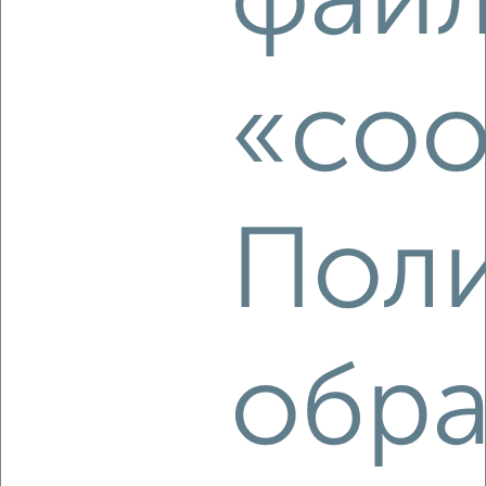
фай
Советский район, мкр. Зелёная Роща, Комарова 7А
Агентство, 08.08.2026
«coo
‹
›
Поли
2
/4
2-к квартира, на длительный срок, 58м², 7/10 этаж
₽
18 000
в месяц
Советский район, мкр. Северный, Мате Залки 2
Агентство, 08.08.2026
обра
‹
›