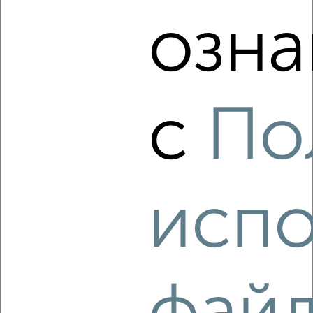
‹
›
озна
2
/12
2-к квартира, на длительный срок, 54м², 5/5 этаж
₽
с
По
13 000
в месяц
Центральный район, Карла Маркса 88
Собственник, 08.08.2026
испо
‹
›
2
/4
2-к квартира, на длительный срок, 52м², 2/5 этаж
₽
17 000
в месяц