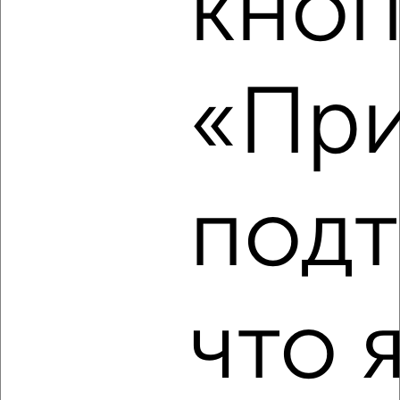
кноп
2-к квартира, на длительный срок, 52м², 4/5 этаж
₽
12 500
в месяц
Железнодорожный район, Горького 33
Агентство, 08.08.2026
«При
‹
›
подт
2
/12
2-к квартира, на длительный срок, 54м², 4/5 этаж
₽
12 000
в месяц
Центральный район, Диктатуры Пролетариата 5
что 
Собственник, 08.08.2026