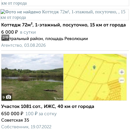
Коттедж 72м², 1-этажный, посуточно, 15 км от города
₽
6 000
в сутки
2
/8
Центральный район, площадь Революции
Агентство, 03.08.2026
9
Участок 1081 сот., ИЖС, 40 км от города
₽
₽
650 000
100
за сотку
Советская 35
Собственник, 19.07.2022