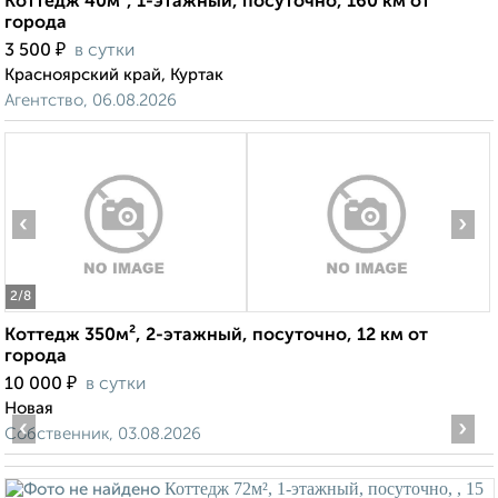
Коттедж 40м², 1-этажный, посуточно, 160 км от
города
₽
3 500
в сутки
Красноярский край, Куртак
Агентство, 06.08.2026
‹
›
2
/8
Коттедж 350м², 2-этажный, посуточно, 12 км от
города
₽
10 000
в сутки
Новая
‹
›
Собственник, 03.08.2026