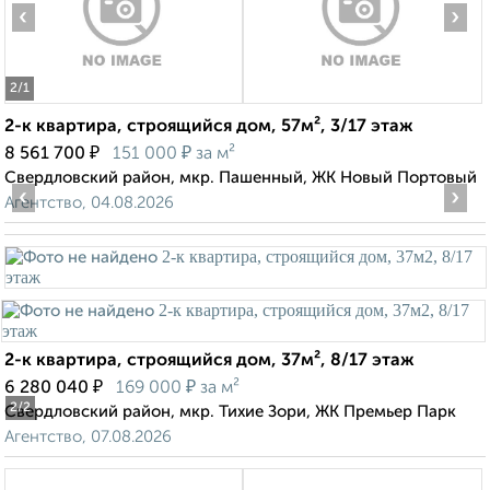
‹
›
2
/1
2-к квартира, строящийся дом, 57м², 3/17 этаж
₽
₽
8 561 700
151 000
за м²
Свердловский район, мкр. Пашенный, ЖК Новый Портовый
‹
›
Агентство, 04.08.2026
2-к квартира, строящийся дом, 37м², 8/17 этаж
₽
₽
6 280 040
169 000
за м²
2
/2
Свердловский район, мкр. Тихие Зори, ЖК Премьер Парк
Агентство, 07.08.2026