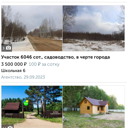
3
Участок 6046 сот., садоводство, в черте города
₽
₽
3 500 000
100
за сотку
Школьная 6
Агентство, 29.09.2023