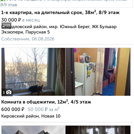
1-к квартира, на длительный срок, 38м², 8/9 этаж
₽
30 000
в месяц
2
/15
Свердловский район, мкр. Южный Берег, ЖК Бульвар
Экзюпери, Парусная 5
Собственник, 06.08.2026
3
Комната в общежитии, 12м², 4/5 этаж
₽
₽
600 000
50 000
за м²
Кировский район, Новая 10