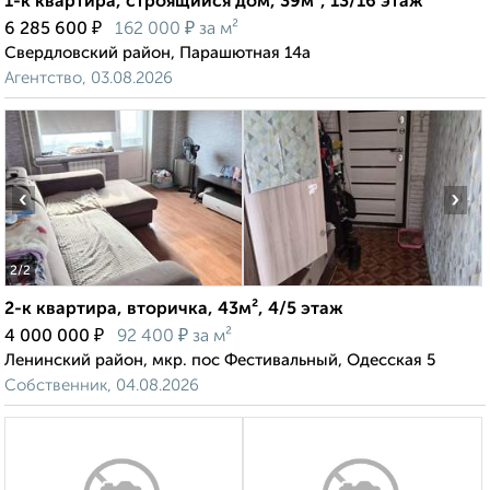
1-к квартира, строящийся дом, 39м², 13/16 этаж
₽
₽
6 285 600
162 000
за м²
Свердловский район, Парашютная 14а
Агентство, 03.08.2026
‹
›
2
/2
2-к квартира, вторичка, 43м², 4/5 этаж
₽
₽
4 000 000
92 400
за м²
Ленинский район, мкр. пос Фестивальный, Одесская 5
Собственник, 04.08.2026