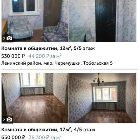
2
Комната в общежитии, 12м², 5/5 этаж
₽
₽
530 000
44 200
за м²
Ленинский район, мкр. Черемушки, Тобольская 5
2
Комната в общежитии, 17м², 4/5 этаж
₽
₽
650 000
38 300
за м²