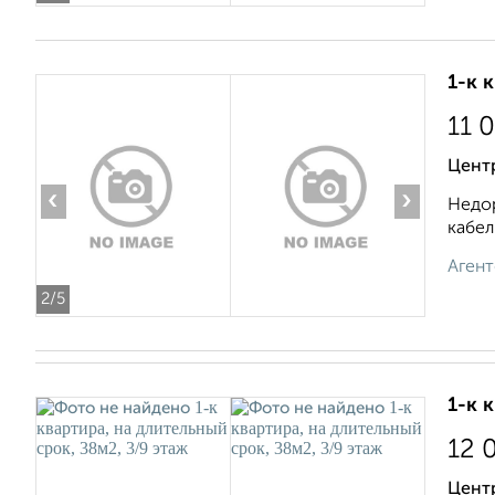
1-к 
11 
Центр
‹
›
Недор
кабел
Агент
2
/5
1-к 
12 
Цент