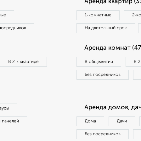
Аренда квартир (3
ные
1‑комнатные
2‑к
посредников
На длительный срок
Аренда комнат (47
В 2‑к квартире
В общежитии
В 2
Без посредников
Аренда домов, дач
аусы
п панелей
Дома
Дачи
Без посредников