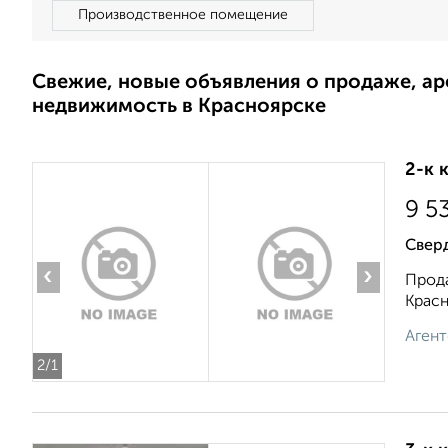
Производственное помещение
Свежие, новые объявления о продаже, а
недвижимость в Красноярске
2-к 
9 5
Свер
‹
›
Прода
Красн
Агент
2
/1