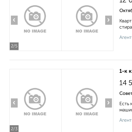
12 
Октяб
‹
›
Кварт
стира
Агент
2
/5
1-к 
14 
Совет
‹
›
Есть 
машин
Агент
2
/3