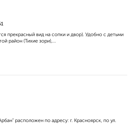
51
ся прекрасный вид на сопки и двор). Удобно с детьми
й paйoн (Тихие зори),...
бан" расположен по адресу: г. Красноярск, по ул.