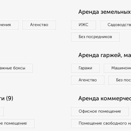
Аренда земельных 
чения
Агенство
ИЖС
Садоводст
Без посредников
Аренда гаржей, м
ражные боксы
Гаражи
Машиноме
Агенство
Без по
и (9)
Аренда коммерчес
Офисное помещение
ое помещение
Помещение свободного н