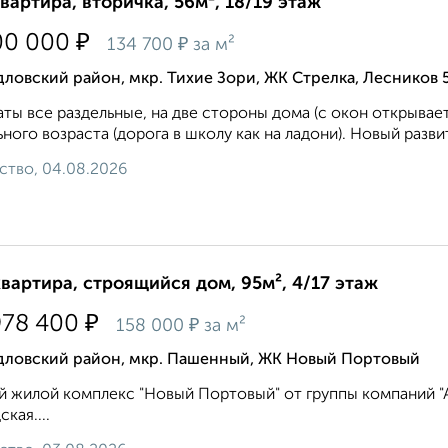
квартира, вторичка, 56м², 18/19 этаж
₽
00 000
₽
134 700
за м²
ловский район, мкр. Тихие Зори, ЖК Стрелка, Лесников 
ты все раздельные, на две стороны дома (с окон открывает
ного возраста (дорога в школу как на ладони). Hoвый pазвитo
ство, 04.08.2026
квартира, строящийся дом, 95м², 4/17 этаж
₽
978 400
₽
158 000
за м²
дловский район, мкр. Пашенный, ЖК Новый Портовый
 жилой комплекс "Новый Портовый" от группы компаний "Ар
кая....