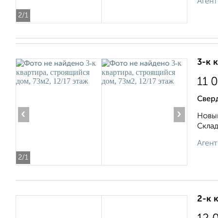
Агент
2
/1
3-к 
11 
Свер
‹
›
Новый
Складс
Агент
2
/1
2-к 