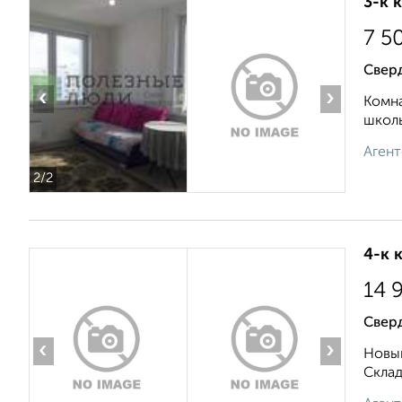
3-к 
7 5
Сверд
‹
›
Комна
школь
Агент
2
/2
4-к 
14 
Свер
‹
›
Новый
Складс