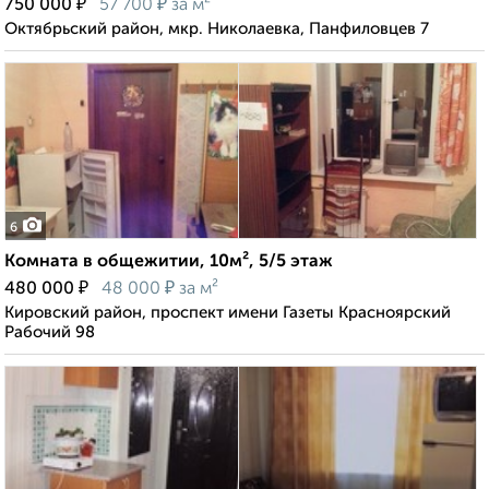
₽
₽
750 000
57 700
за м²
Октябрьский район, мкр. Николаевка, Панфиловцев 7
6
Комната в общежитии, 10м², 5/5 этаж
₽
₽
480 000
48 000
за м²
Кировский район, проспект имени Газеты Красноярский
Рабочий 98