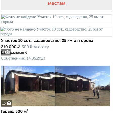
местам
Участок 10 сот., садоводство, 25 км от города
₽
₽
210 000
300
за сотку
Центральная 6
6
Собственник, 14.06.2023
10
Гараж, 500 м²