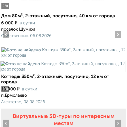
2
/8
Дом 80м², 2-этажный, посуточно, 40 км от города
₽
6 000
в сутки
поселок Шумиха
‹
›
Собственник, 06.08.2026
Коттедж 350м², 2-этажный, посуточно, 12 км от
города
₽
10 000
в сутки
2
/8
п.Ермолаево
Агентство, 08.08.2026
Виртуальные 3D-туры по интересным
‹
›
местам