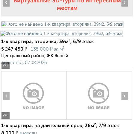
Виртуальные 3D-туры по интересным
‹
›
местам
1-к квартира, вторичка, 39м², 6/9 этаж
₽
₽
5 247 450
135 000
за м²
Центральный район, ЖК Ясный
Агентство, 07.08.2026
2
/2
‹
›
2
/6
1-к квартира, на длительный срок, 36м², 7/9 этаж
₽
8 000
в месяц