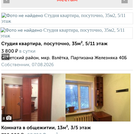
Студия квартира, посуточно, 35м², 5/11 этаж
₽
3 800
в сутки
2
/4
Советский район, мкр. Взлётка, Партизана Железняка 40Б
Собственник, 07.08.2026
8
Комната в общежитии, 13м², 3/5 этаж