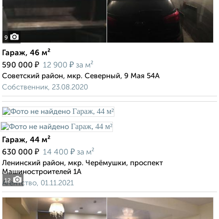
9
Гараж, 46 м²
₽
₽
590 000
12 900
за м²
Советский район, мкр. Северный, 9 Мая 54А
Собственник, 23.08.2020
Гараж, 44 м²
₽
₽
630 000
14 400
за м²
Ленинский район, мкр. Черёмушки, проспект
Машиностроителей 1А
12
Агентство, 01.11.2021