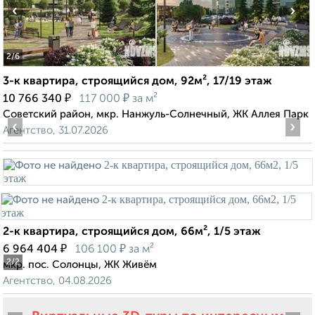
‹
›
2
/6
3-к квартира, строящийся дом, 92м², 17/19 этаж
₽
₽
10 766 340
117 000
за м²
Советский район, мкр. Нанжуль-Солнечный, ЖК Аллея Парк
‹
›
Агентство, 31.07.2026
2-к квартира, строящийся дом, 66м², 1/5 этаж
₽
₽
6 964 404
106 100
за м²
2
/2
мкр. пос. Солонцы, ЖК Живём
Агентство, 04.08.2026