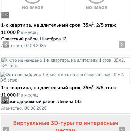
2
/3
1-к квартира, на длительный срок, 35м², 2/5 этаж
₽
11 000
в месяц
Советский район, Шахтёров 12
‹
›
Агентство, 07.08.2026
1-к квартира, на длительный срок, 35м², 3/5 этаж
₽
11 000
в месяц
2
/3
Железнодорожный район, Ленина 143
Агентство, 06.08.2026
Виртуальные 3D-туры по интересным
‹
›
местам