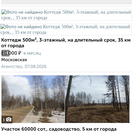
Коттедж 500м², 3-этажный, на длительный срок, 35 км
от города
₽
80 000
в месяц
2
/8
Московская
Агентство, 07.08.2026
3
Участок 60000 сот., садоводство, 5 км от города