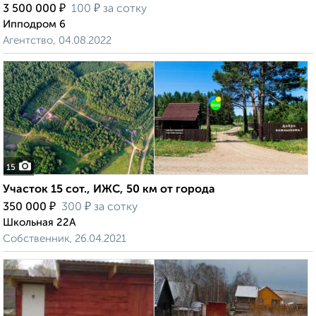
₽
₽
3 500 000
100
за сотку
Ипподром 6
Агентство, 04.08.2022
15
Участок 15 сот., ИЖС, 50 км от города
₽
₽
350 000
300
за сотку
Школьная 22А
Собственник, 26.04.2021