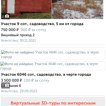
2
Участок 9 сот., садоводство, 5 км от города
₽
₽
750 000
900
за сотку
Вишнёвый проезд 2
Агентство, 30.11.2021
Участок 6046 сот., садоводство, в черте города
₽
₽
3 500 000
100
за сотку
Школьная 6
3
Агентство, 29.09.2023
Виртуальные 3D-туры по интересным