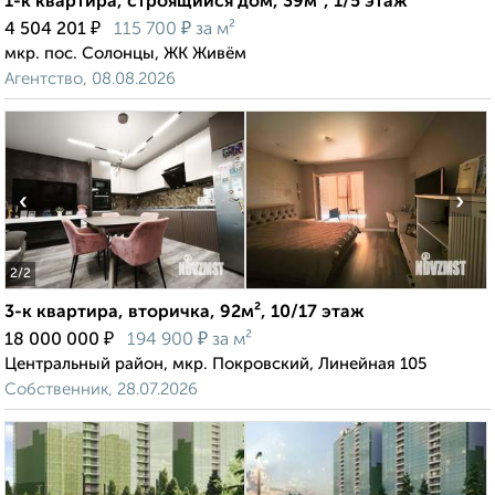
1-к квартира, строящийся дом, 39м², 1/5 этаж
₽
₽
4 504 201
115 700
за м²
мкр. пос. Солонцы, ЖК Живём
Агентство, 08.08.2026
‹
›
2
/2
3-к квартира, вторичка, 92м², 10/17 этаж
₽
₽
18 000 000
194 900
за м²
Центральный район, мкр. Покровский, Линейная 105
Собственник, 28.07.2026