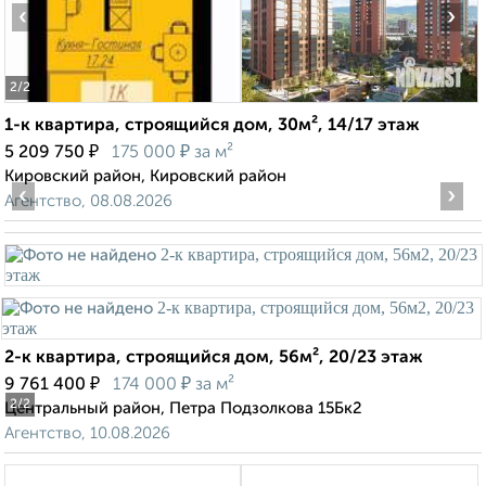
‹
›
2
/2
1-к квартира, строящийся дом, 30м², 14/17 этаж
₽
₽
5 209 750
175 000
за м²
Кировский район, Кировский район
‹
›
Агентство, 08.08.2026
2-к квартира, строящийся дом, 56м², 20/23 этаж
₽
₽
9 761 400
174 000
за м²
2
/2
Центральный район, Петра Подзолкова 15Бк2
Агентство, 10.08.2026