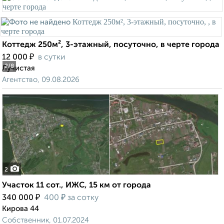
Коттедж 250м², 3-этажный, посуточно, в черте города
₽
12 000
в сутки
2
/8
Лучистая
Агентство, 09.08.2026
2
Участок 11 сот., ИЖС, 15 км от города
₽
₽
340 000
400
за сотку
Кирова 44
Собственник, 01.07.2024