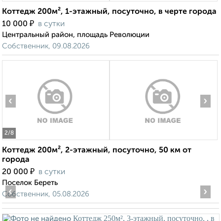
Коттедж 200м², 1-этажный, посуточно, в черте города
₽
10 000
в сутки
Центральный район, площадь Революции
Собственник, 09.08.2026
‹
›
2
/8
Коттедж 200м², 2-этажный, посуточно, 50 км от
города
₽
20 000
в сутки
Поселок Береть
‹
›
Собственник, 05.08.2026