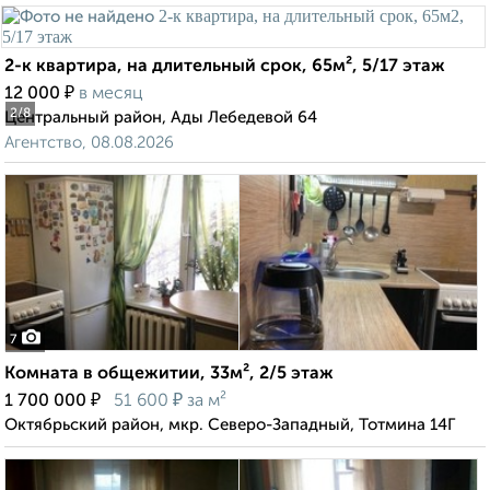
2-к квартира, на длительный срок, 65м², 5/17 этаж
₽
12 000
в месяц
2
/8
Центральный район, Ады Лебедевой 64
Агентство, 08.08.2026
7
Комната в общежитии, 33м², 2/5 этаж
₽
₽
1 700 000
51 600
за м²
Октябрьский район, мкр. Северо-Западный, Тотмина 14Г