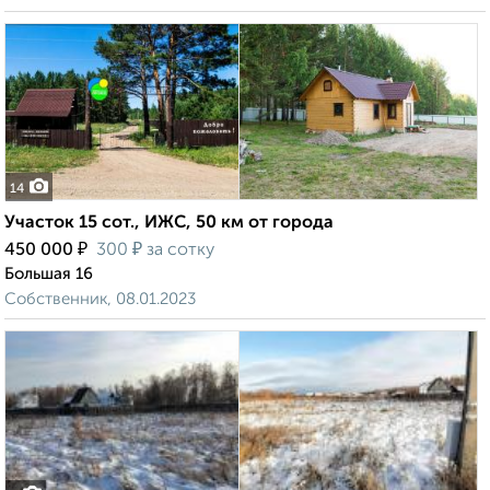
14
Участок 15 сот., ИЖС, 50 км от города
₽
₽
450 000
300
за сотку
Большая 16
Собственник, 08.01.2023