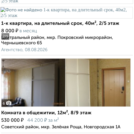
1-к квартира, на длительный срок, 40м², 2/5 этаж
₽
8 000
в месяц
2
/1
Центральный район, мкр. Покровский микрорайон,
Чернышевского 65
Агентство, 08.08.2026
6
Комната в общежитии, 12м², 8/9 этаж
₽
₽
530 000
44 200
за м²
Советский район, мкр. Зелёная Роща, Новгородская 1А