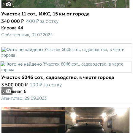
2
Участок 11 сот., ИЖС, 15 км от города
₽
₽
340 000
400
за сотку
Кирова 44
Собственник, 01.07.2024
Участок 6046 сот., садоводство, в черте города
₽
₽
3 500 000
100
за сотку
Школьная 6
3
Агентство, 29.09.2023