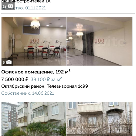
Машиностроителей 1А
12
Агентство, 01.11.2021
5
Офисное помещение, 192 м²
₽
₽
7 500 000
39 100
за м²
Октябрьский район, Телевизорная 1с99
Собственник, 14.06.2021