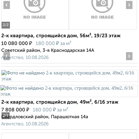
‹
›
2
/2
2-к квартира, строящийся дом, 56м², 19/23 этаж
₽
₽
10 080 000
180 000
за м²
Советский район, 3-я Краснодарская 14А
‹
›
Агентство, 10.08.2026
2-к квартира, строящийся дом, 49м², 6/16 этаж
₽
₽
7 808 000
160 000
за м²
2
/1
Свердловский район, Парашютная 14а
Агентство, 10.08.2026