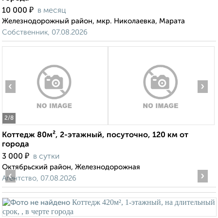
₽
10 000
в месяц
Железнодорожный район, мкр. Николаевка, Марата
Собственник, 07.08.2026
‹
›
2
/8
Коттедж 80м², 2-этажный, посуточно, 120 км от
города
₽
3 000
в сутки
Октябрьский район, Железнодорожная
‹
›
Агентство, 07.08.2026