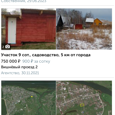
Собственник, 29.06.2023
2
Участок 9 сот., садоводство, 5 км от города
₽
₽
750 000
900
за сотку
Вишнёвый проезд 2
Агентство, 30.11.2021