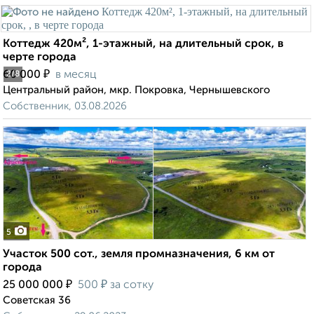
Коттедж 420м², 1-этажный, на длительный срок, в
черте города
₽
60 000
в месяц
2
/8
Центральный район, мкр. Покровка, Чернышевского
Собственник, 03.08.2026
5
Участок 500 сот., земля промназначения, 6 км от
города
₽
₽
25 000 000
500
за сотку
Советская 36