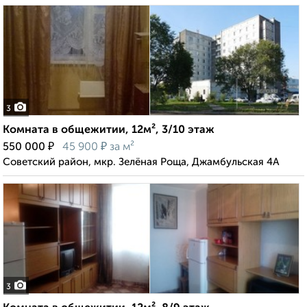
3
Комната в общежитии, 12м², 3/10 этаж
₽
₽
550 000
45 900
за м²
Советский район, мкр. Зелёная Роща, Джамбульская 4А
3