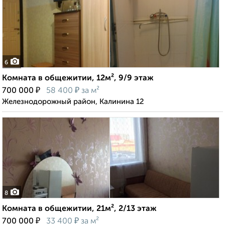
6
Комната в общежитии, 12м², 9/9 этаж
₽
₽
700 000
58 400
за м²
Железнодорожный район, Калинина 12
8
Комната в общежитии, 21м², 2/13 этаж
₽
₽
700 000
33 400
за м²