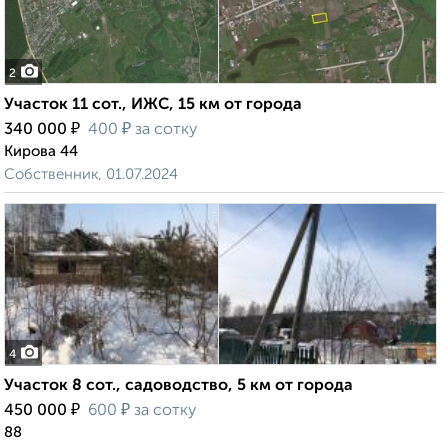
2
Участок 11 сот., ИЖС, 15 км от города
₽
₽
340 000
400
за сотку
Кирова 44
Собственник, 01.07.2024
4
Участок 8 сот., садоводство, 5 км от города
₽
₽
450 000
600
за сотку
88