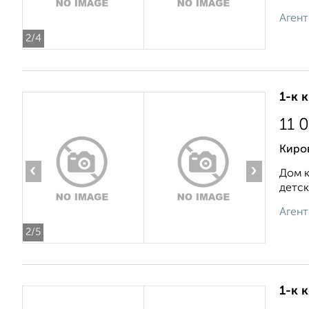
Агент
2
/4
1-к 
11 
Киро
‹
›
Дом к
детск
Агент
2
/5
1-к 