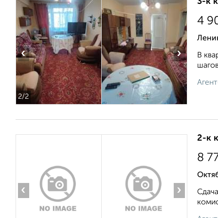
3-к 
4 9
Ленин
‹
›
В ква
шагов
Агент
2
/2
2-к 
8 7
Октяб
‹
›
Сдач
комис