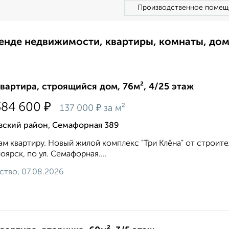
Производственное помещ
ренде недвижимости, квартиры, комнаты, до
квартира, строящийся дом, 76м², 4/25 этаж
₽
384 600
₽
137 000
за м²
вский район, Семафорная 389
м квартиру. Новый жилой комплекс "Три Клёна" от строите
оярск, по ул. Семафорная....
ство, 07.08.2026