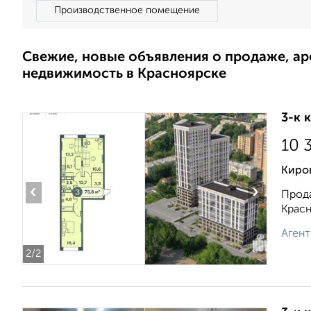
Производственное помещение
Свежие, новые объявления о продаже, а
недвижимость в Красноярске
3-к 
10 
Киро
‹
›
Прода
Красн
Агент
2
/2