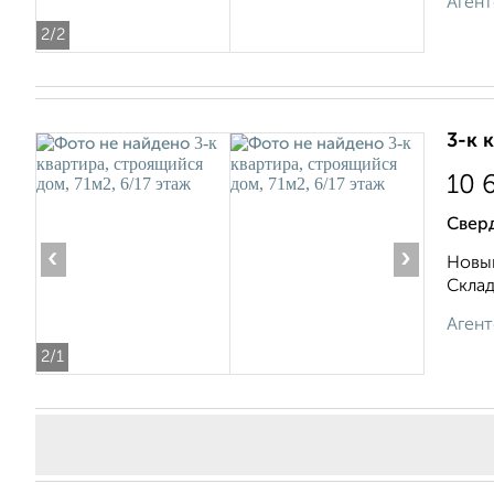
Агент
2
/2
3-к 
10 
Свер
‹
›
Новый
Складс
Агент
2
/1