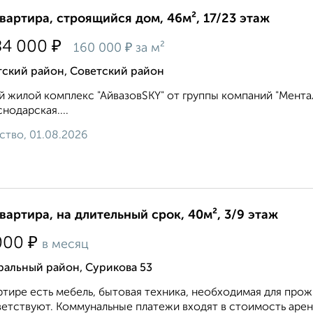
квартира, строящийся дом, 46м², 17/23 этаж
₽
84 000
₽
160 000
за м²
тский район, Советский район
 жилой комплекс "АйвазовSKY" от группы компаний "Ментал-
снодарская....
ство, 01.08.2026
квартира, на длительный срок, 40м², 3/9 этаж
₽
000
в месяц
ральный район, Сурикова 53
ртире есть мебель, бытовая техника, необходимая для прож
етствуют. Коммунальные платежи входят в стоимость аренд