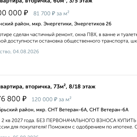
квартира, вторичка, 60м², 3/5 этаж
₽
00 000
₽
81 700
за м²
ский район, мкр. Энергетики, Энергетиков 26
ртире сделан частичный ремонт, окна ПВХ, в ванне и туалет
ой доступности остановка общественного транспорта, школ
ство, 04.08.2026
квартира, вторичка, 73м², 8/18 этаж
₽
76 800
₽
120 000
за м²
рьский район, мкр. СНТ Ветеран-6А, СНТ Ветеран-6А
а 2 кв 2027 года. БЕЗ ПЕРВОНАЧАЛЬНОГО ВЗНОСА КУПИТЬ
сии для покупателя! Поможем с одобрением по ипотеке. Ста