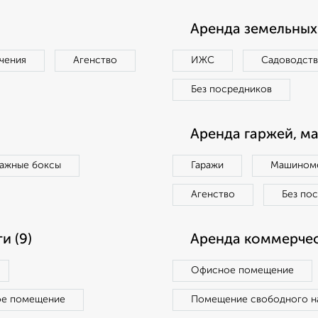
Аренда земельных 
чения
Агенство
ИЖС
Садоводст
Без посредников
Аренда гаржей, м
ражные боксы
Гаражи
Машиноме
Агенство
Без по
и (9)
Аренда коммерчес
Офисное помещение
ое помещение
Помещение свободного н