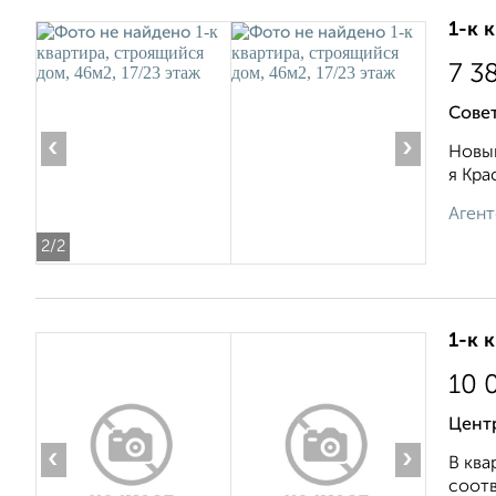
1-к 
7 3
Сове
‹
›
Новый
я Кра
Агент
2
/2
1-к 
10 
Цент
‹
›
В ква
соотв