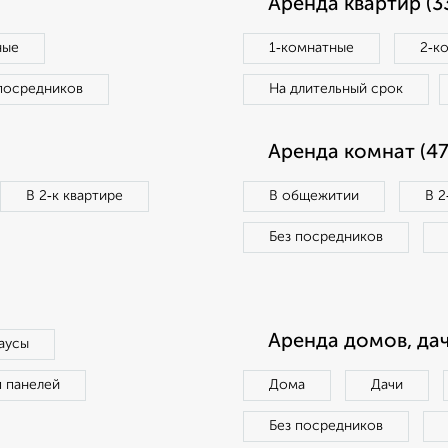
Аренда квартир (3
ные
1‑комнатные
2‑к
посредников
На длительный срок
Аренда комнат (47
В 2‑к квартире
В общежитии
В 2
Без посредников
Аренда домов, дач
аусы
п панелей
Дома
Дачи
Без посредников