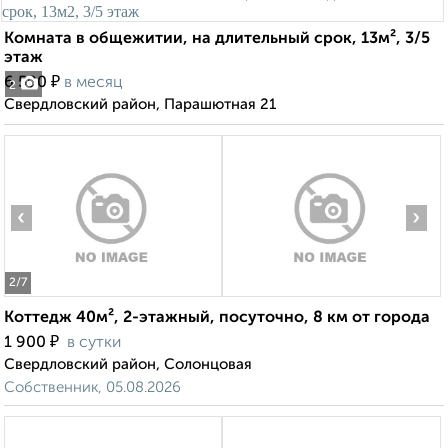
Комната в общежитии, на длительный срок, 13м², 3/5
этаж
₽
6 500
в месяц
2
Свердловский район, Парашютная 21
‹
›
2
/7
Коттедж 40м², 2-этажный, посуточно, 8 км от города
₽
1 900
в сутки
Свердловский район, Солонцовая
Собственник, 05.08.2026