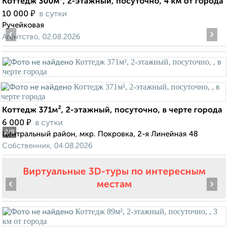
Коттедж 300м², 2-этажный, посуточно, 4 км от города
₽
10 000
в сутки
Ручейковая
‹
›
Агентство, 02.08.2026
Коттедж 371м², 2-этажный, посуточно, в черте города
₽
6 000
в сутки
2
/9
Центральный район, мкр. Покровка, 2-я Линейная 48
Собственник, 04.08.2026
Виртуальные 3D-туры по интересным
‹
›
местам