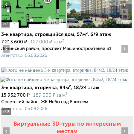
‹
›
2
/2
3-к квартира, строящийся дом, 57м², 6/9 этаж
₽
₽
7 213 600
127 000
за м²
‹
›
Ленинский район, проспект Машиностроителей 31
Агентство, 05.08.2026
3-к квартира, вторичка, 84м², 18/24 этаж
₽
₽
15 932 700
189 000
за м²
Советский район, ЖК Небо над Енисеем
Агентство, 05.08.2026
2
/10
Виртуальные 3D-туры по интересным
‹
›
местам