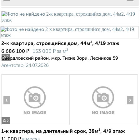
2-к квартира, строящийся дом, 44м², 4/19 этаж
₽
₽
6 686 100
153 000
за м²
2
/2
Свердловский район, мкр. Тихие Зори, Лесников 59
Агентство, 24.07.2026
‹
›
2
/3
1-к квартира, на длительный срок, 38м², 4/9 этаж
₽
11 000
в месяц