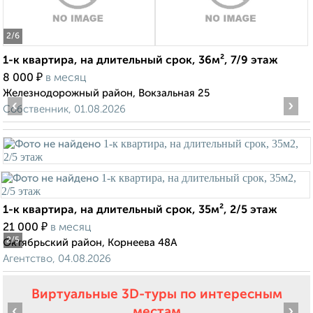
2
/6
1-к квартира, на длительный срок, 36м², 7/9 этаж
₽
8 000
в месяц
Железнодорожный район, Вокзальная 25
‹
›
Собственник, 01.08.2026
1-к квартира, на длительный срок, 35м², 2/5 этаж
₽
21 000
в месяц
2
/5
Октябрьский район, Корнеева 48А
Агентство, 04.08.2026
Виртуальные 3D-туры по интересным
‹
›
местам