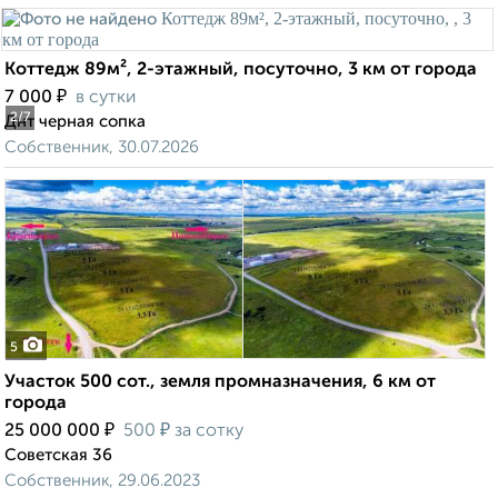
Коттедж 89м², 2-этажный, посуточно, 3 км от города
₽
7 000
в сутки
2
/7
Днт черная сопка
Собственник, 30.07.2026
5
Участок 500 сот., земля промназначения, 6 км от
города
₽
₽
25 000 000
500
за сотку
Советская 36
Собственник, 29.06.2023