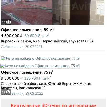
10
Офисное помещение, 89 м²
₽
₽
4 500 000
50 600
за м²
Кировский район, мкр. Первомайский, Грунтовая 28А
Собственник, 30.07.2021
Офисное помещение, 75 м²
₽
₽
9 500 000
126 700
за м²
Свердловский район, мкр. Южный Берег, ЖК Малые
Кварталы, Капитанская 12
11
Собственник, 29.09.2022
Виртуальные 3D-туры по интересным