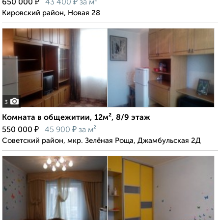
₽
₽
650 000
43 400
за м²
Кировский район, Новая 28
3
Комната в общежитии, 12м², 8/9 этаж
₽
₽
550 000
45 900
за м²
Советский район, мкр. Зелёная Роща, Джамбульская 2Д