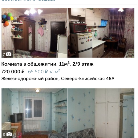
7
Комната в общежитии, 11м², 2/9 этаж
₽
₽
720 000
65 500
за м²
Железнодорожный район, Северо-Енисейская 48А
3