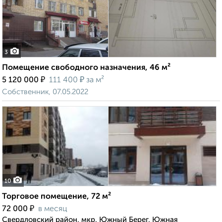
3
Помещение свободного назначения, 46 м²
₽
₽
5 120 000
111 400
за м²
Собственник, 07.05.2022
10
Торговое помещение, 72 м²
₽
72 000
в месяц
Свердловский район, мкр. Южный Берег, Южная