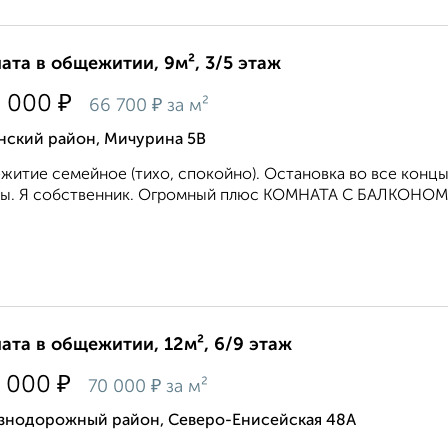
ата в общежитии, 9м², 3/5 этаж
₽
0 000
₽
66 700
за м²
нский район, Мичурина 5В
итие семейное (тихо, спокойно). Остановка во все концы 
ы. Я собственник. Огромный плюс КОМНАТА С БАЛКОНОМ ба
ата в общежитии, 12м², 6/9 этаж
₽
 000
₽
70 000
за м²
знодорожный район, Северо-Енисейская 48А