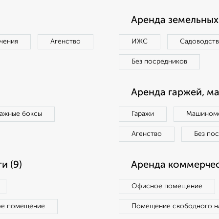
Аренда земельных 
чения
Агенство
ИЖС
Садоводст
Без посредников
Аренда гаржей, м
ражные боксы
Гаражи
Машиноме
Агенство
Без по
и (9)
Аренда коммерчес
Офисное помещение
ое помещение
Помещение свободного н