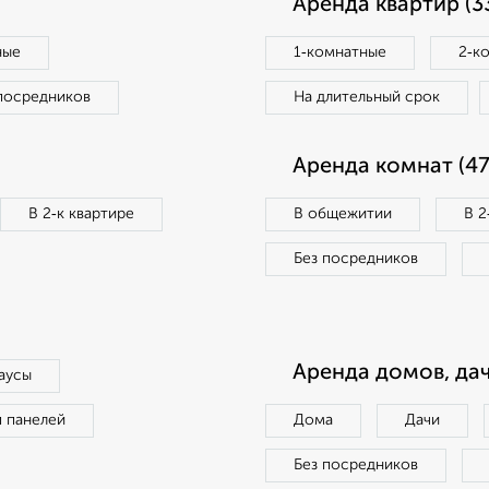
Аренда квартир (3
ные
1‑комнатные
2‑к
посредников
На длительный срок
Аренда комнат (47
В 2‑к квартире
В общежитии
В 2
Без посредников
Аренда домов, дач
аусы
п панелей
Дома
Дачи
Без посредников