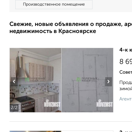
Производственное помещение
Свежие, новые объявления о продаже, а
недвижимость в Красноярске
4-к 
8 6
Совет
‹
›
Прода
зимой
Агент
2
/2