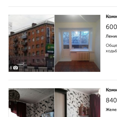
Комн
60
Лени
Общеж
ходьб
8
Комн
840
Желе