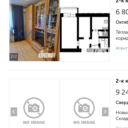
2-к 
6 8
Октя
‹
›
Тёпла
корид
Агент
2
/2
2-к 
9 2
Свер
‹
›
Новый
Складс