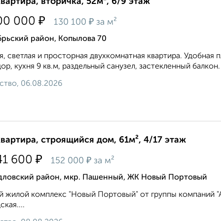
квартира, вторичка, 52м², 6/9 этаж
₽
00 000
₽
130 100
за м²
брьский район, Копылова 70
я, светлая и просторная двухкомнатная квартира. Удобная
ор, кухня 9 кв.м, раздельный санузел, застекленный балкон
ство, 06.08.2026
квартира, строящийся дом, 61м², 4/17 этаж
₽
41 600
₽
152 000
за м²
дловский район, мкр. Пашенный, ЖК Новый Портовый
 жилой комплекс "Новый Портовый" от группы компаний "Ар
кая....