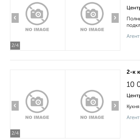
Цент
‹
›
Полны
подкл
Агент
2
/4
2-к 
10 
Цент
‹
›
Кухня
Агент
2
/4