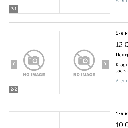
Агент
2
/1
1-к 
12 
Цент
‹
›
Кварт
засел
Агент
2
/2
1-к 
10 