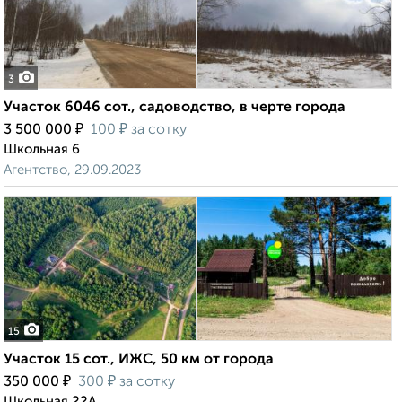
3
Участок 6046 сот., садоводство, в черте города
₽
₽
3 500 000
100
за сотку
Школьная 6
Агентство, 29.09.2023
15
Участок 15 сот., ИЖС, 50 км от города
₽
₽
350 000
300
за сотку
Школьная 22А