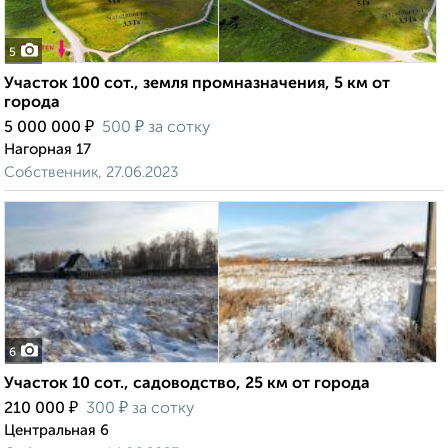
5
Участок 100 сот., земля промназначения, 5 км от
города
₽
₽
5 000 000
500
за сотку
Нагорная 17
Собственник, 27.06.2023
6
Участок 10 сот., садоводство, 25 км от города
₽
₽
210 000
300
за сотку
Центральная 6