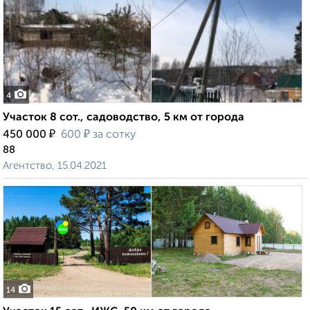
4
Участок 8 сот., садоводство, 5 км от города
₽
₽
450 000
600
за сотку
88
Агентство, 15.04.2021
14