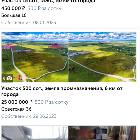
Участок 15 сот., ИЖС, 50 км от города
₽
₽
450 000
300
за сотку
Большая 16
Собственник, 08.01.2023
5
Участок 500 сот., земля промназначения, 6 км от
города
₽
₽
25 000 000
500
за сотку
Советская 36
Собственник, 29.06.2023