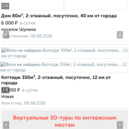
2
/8
Дом 80м², 2-этажный, посуточно, 40 км от города
₽
6 000
в сутки
поселок Шумиха
‹
›
Собственник, 06.08.2026
Коттедж 350м², 2-этажный, посуточно, 12 км от
города
₽
10 000
в сутки
2
/8
Новая
Агентство, 08.08.2026
Виртуальные 3D-туры по интересным
‹
›
местам