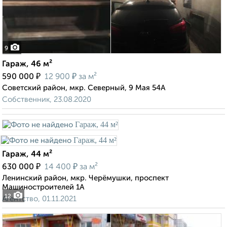
9
Гараж, 46 м²
₽
₽
590 000
12 900
за м²
Советский район, мкр. Северный, 9 Мая 54А
Собственник, 23.08.2020
Гараж, 44 м²
₽
₽
630 000
14 400
за м²
Ленинский район, мкр. Черёмушки, проспект
Машиностроителей 1А
12
Агентство, 01.11.2021