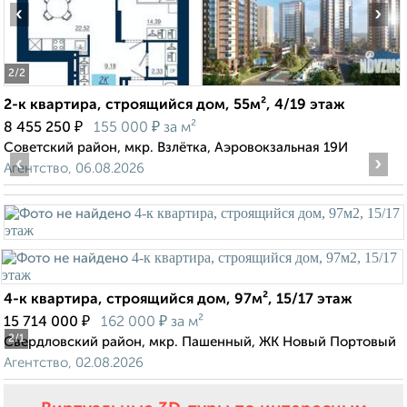
‹
›
2
/2
2-к квартира, строящийся дом, 55м², 4/19 этаж
₽
₽
8 455 250
155 000
за м²
Советский район, мкр. Взлётка, Аэровокзальная 19И
‹
›
Агентство, 06.08.2026
4-к квартира, строящийся дом, 97м², 15/17 этаж
₽
₽
15 714 000
162 000
за м²
2
/1
Свердловский район, мкр. Пашенный, ЖК Новый Портовый
Агентство, 02.08.2026