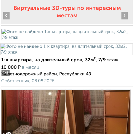
Виртуальные 3D-туры по интересным
‹
›
местам
1-к квартира, на длительный срок, 32м², 7/9 этаж
₽
10 000
в месяц
2
/5
Железнодорожный район, Республики 49
Собственник, 08.08.2026