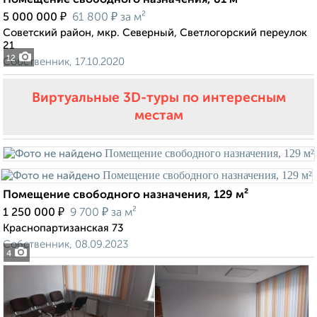
Помещение свободного назначения, 81 м²
₽
₽
5 000 000
61 800
за м²
Советский район, мкр. Северный, Светлогорский переулок
21
12
Собственник, 17.10.2020
Виртуальные 3D-туры по интересным
местам
Помещение свободного назначения, 129 м²
₽
₽
1 250 000
9 700
за м²
Краснопартизанская 73
Собственник, 08.09.2023
4