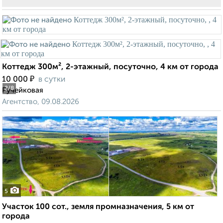
Коттедж 300м², 2-этажный, посуточно, 4 км от города
₽
10 000
в сутки
2
/8
Ручейковая
Агентство, 09.08.2026
5
Участок 100 сот., земля промназначения, 5 км от
города