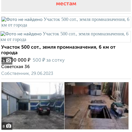
местам
Участок 500 сот., земля промназначения, 6 км от
города
₽
₽
25 000 000
500
за сотку
5
Советская 36
Собственник, 29.06.2023
8