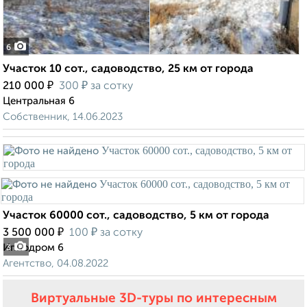
6
Участок 10 сот., садоводство, 25 км от города
₽
₽
210 000
300
за сотку
Центральная 6
Собственник, 14.06.2023
Участок 60000 сот., садоводство, 5 км от города
₽
₽
3 500 000
100
за сотку
Ипподром 6
3
Агентство, 04.08.2022
Виртуальные 3D-туры по интересным