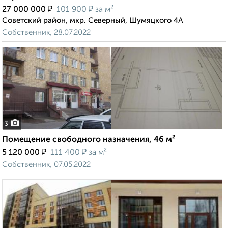
₽
₽
27 000 000
101 900
за м²
Советский район, мкр. Северный, Шумяцкого 4А
Собственник, 28.07.2022
3
Помещение свободного назначения, 46 м²
₽
₽
5 120 000
111 400
за м²
Собственник, 07.05.2022