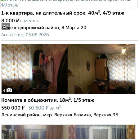
1-к квартира, на длительный срок, 40м², 4/9 этаж
₽
8 000
в месяц
2
/4
Железнодорожный район, 8 Марта 20
Агентство, 05.08.2026
4
Комната в общежитии, 18м², 1/5 этаж
₽
₽
550 000
30 600
за м²
Ленинский район, мкр. Верхняя Базаиха, Верхняя 3Б