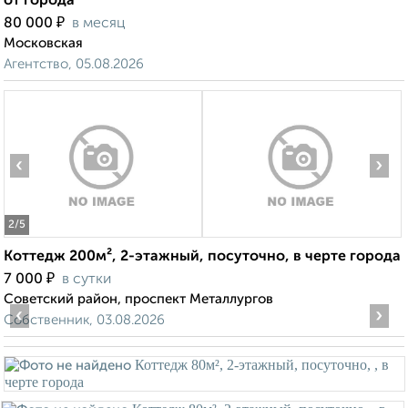
от города
₽
80 000
в месяц
Московская
Агентство, 05.08.2026
‹
›
2
/5
Коттедж 200м², 2-этажный, посуточно, в черте города
₽
7 000
в сутки
Советский район, проспект Металлургов
‹
›
Собственник, 03.08.2026