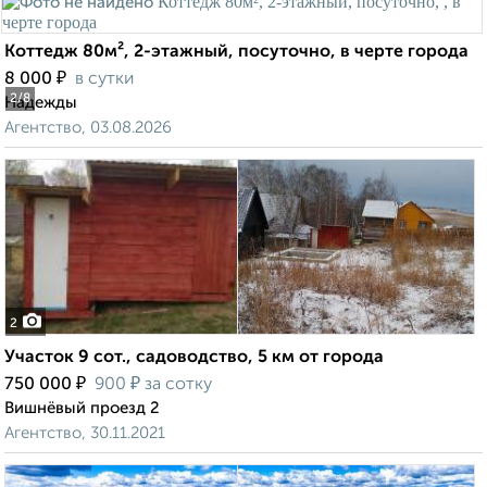
Коттедж 80м², 2-этажный, посуточно, в черте города
₽
8 000
в сутки
2
/8
Надежды
Агентство, 03.08.2026
2
Участок 9 сот., садоводство, 5 км от города
₽
₽
750 000
900
за сотку
Вишнёвый проезд 2
Агентство, 30.11.2021