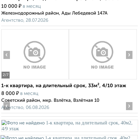
₽
10 000
в месяц
Железнодорожный район, Ады Лебедевой 147А
Агентство, 28.07.2026
‹
›
2
/7
1-к квартира, на длительный срок, 33м², 4/10 этаж
₽
8 000
в месяц
Советский район, мкр. Взлётка, Взлётная 10
‹
›
Агентство, 06.08.2026