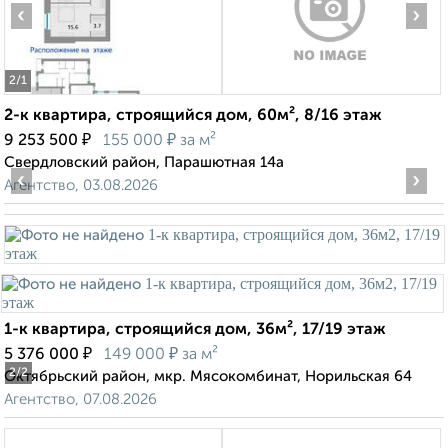
‹
›
2
/1
2-к квартира, строящийся дом, 60м², 8/16 этаж
₽
₽
9 253 500
155 000
за м²
Свердловский район, Парашютная 14а
‹
›
Агентство, 03.08.2026
1-к квартира, строящийся дом, 36м², 17/19 этаж
₽
₽
5 376 000
149 000
за м²
2
/2
Октябрьский район, мкр. Мясокомбинат, Норильская 64
Агентство, 07.08.2026