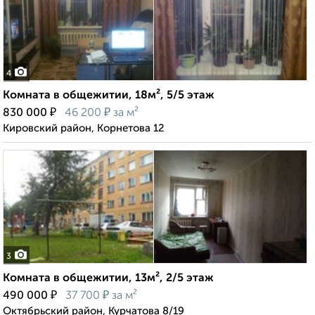
4
Комната в общежитии, 18м², 5/5 этаж
₽
₽
830 000
46 200
за м²
Кировский район, Корнетова 12
3
Комната в общежитии, 13м², 2/5 этаж
₽
₽
490 000
37 700
за м²
Октябрьский район, Курчатова 8/19