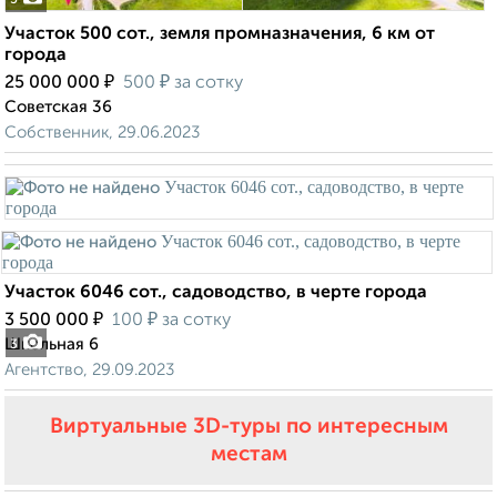
5
Участок 500 сот., земля промназначения, 6 км от
города
₽
₽
25 000 000
500
за сотку
Советская 36
Собственник, 29.06.2023
Участок 6046 сот., садоводство, в черте города
₽
₽
3 500 000
100
за сотку
Школьная 6
3
Агентство, 29.09.2023
Виртуальные 3D-туры по интересным
местам