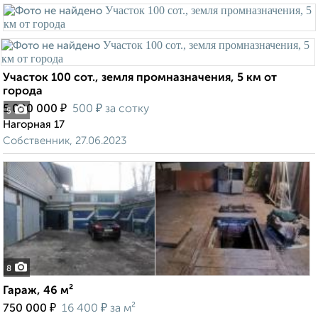
Участок 100 сот., земля промназначения, 5 км от
города
₽
₽
5 000 000
500
за сотку
5
Нагорная 17
Собственник, 27.06.2023
8
Гараж, 46 м²
₽
₽
750 000
16 400
за м²