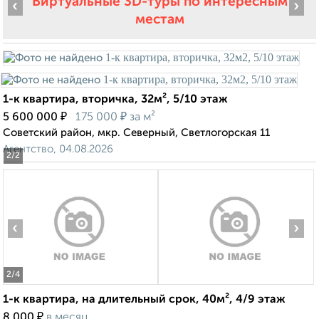
Виртуальные 3D-туры по интересным
‹
›
местам
1-к квартира, вторичка, 32м², 5/10 этаж
₽
₽
5 600 000
175 000
за м²
Советский район, мкр. Северный, Светлогорская 11
Агентство, 04.08.2026
2
/2
‹
›
2
/4
1-к квартира, на длительный срок, 40м², 4/9 этаж
₽
8 000
в месяц