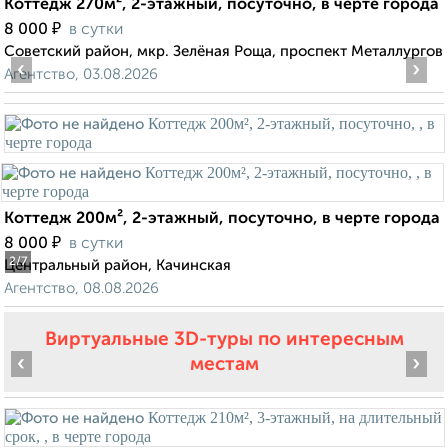
Коттедж 270м², 2-этажный, посуточно, в черте города
₽
8 000
в сутки
Советский район, мкр. Зелёная Роща, проспект Металлургов
‹
›
Агентство, 03.08.2026
Коттедж 200м², 2-этажный, посуточно, в черте города
₽
8 000
в сутки
2
/7
Центральный район, Качинская
Агентство, 08.08.2026
Виртуальные 3D-туры по интересным
‹
›
местам