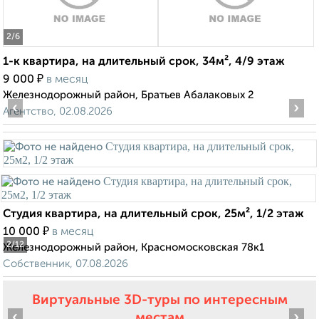
2
/6
1-к квартира, на длительный срок, 34м², 4/9 этаж
₽
9 000
в месяц
Железнодорожный район, Братьев Абалаковых 2
‹
›
Агентство, 02.08.2026
Студия квартира, на длительный срок, 25м², 1/2 этаж
₽
10 000
в месяц
2
/12
Железнодорожный район, Красномосковская 78к1
Собственник, 07.08.2026
Виртуальные 3D-туры по интересным
‹
›
местам