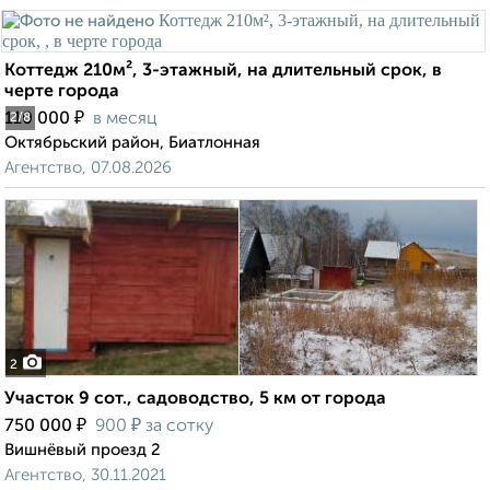
Коттедж 210м², 3-этажный, на длительный срок, в
черте города
₽
110 000
в месяц
2
/8
Октябрьский район, Биатлонная
Агентство, 07.08.2026
2
Участок 9 сот., садоводство, 5 км от города
₽
₽
750 000
900
за сотку
Вишнёвый проезд 2
Агентство, 30.11.2021