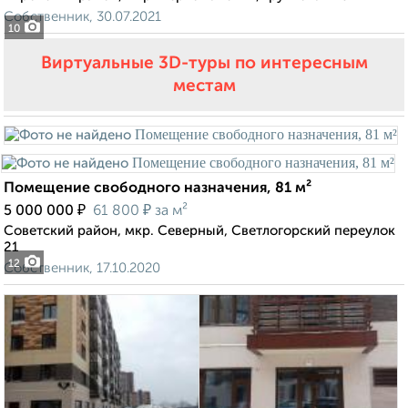
Собственник, 30.07.2021
10
Виртуальные 3D-туры по интересным
местам
Помещение свободного назначения, 81 м²
₽
₽
5 000 000
61 800
за м²
Советский район, мкр. Северный, Светлогорский переулок
21
12
Собственник, 17.10.2020