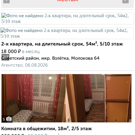
2-к квартира, на длительный срок, 54м², 5/10 этаж
₽
18 000
в месяц
2
/7
Советский район, мкр. Взлётка, Молокова 64
Агентство, 06.08.2026
5
Комната в общежитии, 18м², 2/5 этаж