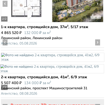
‹
›
2
/2
1-к квартира, строящийся дом, 37м², 5/17 этаж
₽
₽
4 865 520
132 000
за м²
Ленинский район, Ленинский район
‹
›
Агентство, 05.08.2026
2-к квартира, строящийся дом, 41м², 6/9 этаж
₽
₽
5 507 400
134 000
за м²
2
/2
Ленинский район, проспект Машиностроителей 31
Агентство, 08.08.2026