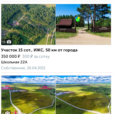
15
Участок 15 сот., ИЖС, 50 км от города
₽
₽
350 000
300
за сотку
Школьная 22А
Собственник, 26.04.2021