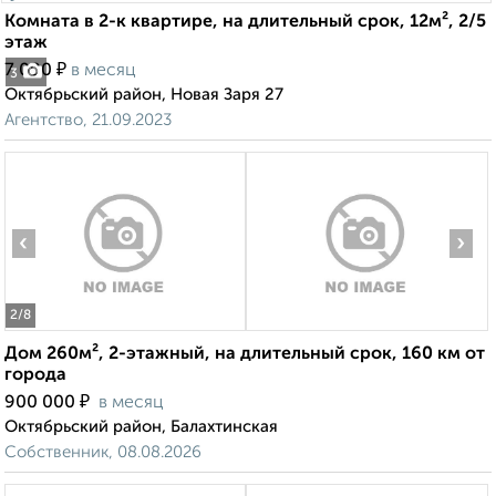
Комната в 2-к квартире, на длительный срок, 12м², 2/5
этаж
₽
7 000
в месяц
3
Октябрьский район, Новая Заря 27
Агентство, 21.09.2023
‹
›
2
/8
Дом 260м², 2-этажный, на длительный срок, 160 км от
города
₽
900 000
в месяц
Октябрьский район, Балахтинская
Собственник, 08.08.2026