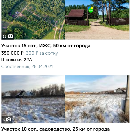
15
Участок 15 сот., ИЖС, 50 км от города
₽
₽
350 000
300
за сотку
Школьная 22А
Собственник, 26.04.2021
6
Участок 10 сот., садоводство, 25 км от города