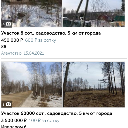
4
Участок 8 сот., садоводство, 5 км от города
₽
₽
450 000
600
за сотку
88
Агентство, 15.04.2021
3
Участок 60000 сот., садоводство, 5 км от города
₽
₽
3 500 000
100
за сотку
Ипподром 6