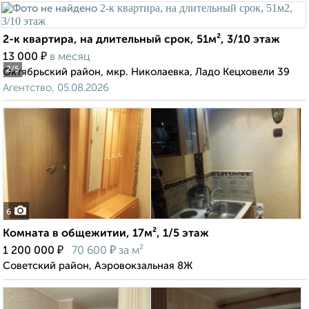
2-к квартира, на длительный срок, 51м², 3/10 этаж
₽
13 000
в месяц
2
/5
Октябрьский район, мкр. Николаевка, Ладо Кецховели 39
Агентство, 05.08.2026
6
Комната в общежитии, 17м², 1/5 этаж
₽
₽
1 200 000
70 600
за м²
Советский район, Аэровокзальная 8Ж