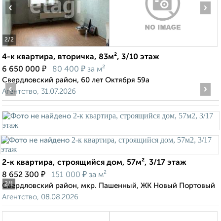
‹
›
2
/2
4-к квартира, вторичка, 83м², 3/10 этаж
₽
₽
6 650 000
80 400
за м²
Свердловский район, 60 лет Октября 59а
‹
›
Агентство, 31.07.2026
2-к квартира, строящийся дом, 57м², 3/17 этаж
₽
₽
8 652 300
151 000
за м²
2
/1
Свердловский район, мкр. Пашенный, ЖК Новый Портовый
Агентство, 08.08.2026