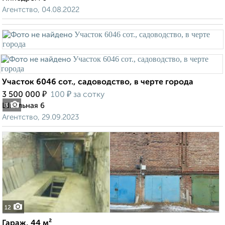
Агентство, 04.08.2022
Участок 6046 сот., садоводство, в черте города
₽
₽
3 500 000
100
за сотку
Школьная 6
3
Агентство, 29.09.2023
12
Гараж, 44 м²