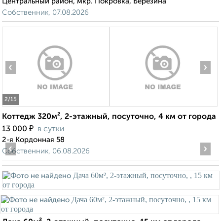
Центральный район, мкр. Покровка, Березина
Собственник, 07.08.2026
‹
›
2
/15
Коттедж 320м², 2-этажный, посуточно, 4 км от города
₽
13 000
в сутки
2-я Кордонная 58
‹
›
Собственник, 06.08.2026