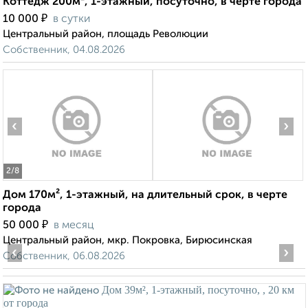
Коттедж 200м², 1-этажный, посуточно, в черте города
₽
10 000
в сутки
Центральный район, площадь Революции
Собственник, 04.08.2026
‹
›
2
/8
Дом 170м², 1-этажный, на длительный срок, в черте
города
₽
50 000
в месяц
Центральный район, мкр. Покровка, Бирюсинская
‹
›
Собственник, 06.08.2026