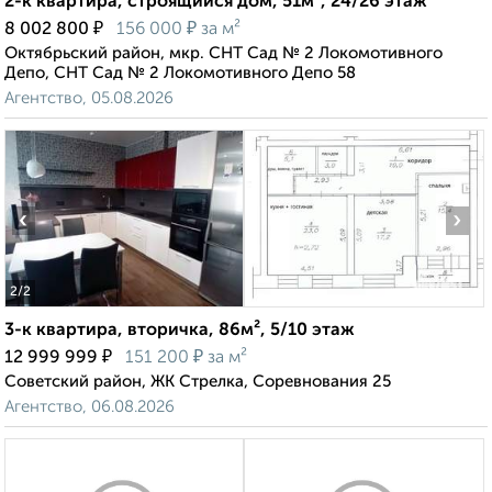
2-к квартира, строящийся дом, 51м², 24/26 этаж
₽
₽
8 002 800
156 000
за м²
Октябрьский район, мкр. СНТ Сад № 2 Локомотивного
Депо, СНТ Сад № 2 Локомотивного Депо 58
Агентство, 05.08.2026
‹
›
2
/2
3-к квартира, вторичка, 86м², 5/10 этаж
₽
₽
12 999 999
151 200
за м²
Советский район, ЖК Стрелка, Соревнования 25
Агентство, 06.08.2026