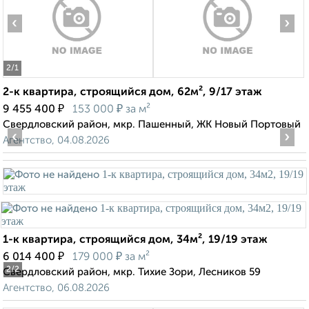
‹
›
2
/1
2-к квартира, строящийся дом, 62м², 9/17 этаж
₽
₽
9 455 400
153 000
за м²
Свердловский район, мкр. Пашенный, ЖК Новый Портовый
‹
›
Агентство, 04.08.2026
1-к квартира, строящийся дом, 34м², 19/19 этаж
₽
₽
6 014 400
179 000
за м²
2
/2
Свердловский район, мкр. Тихие Зори, Лесников 59
Агентство, 06.08.2026