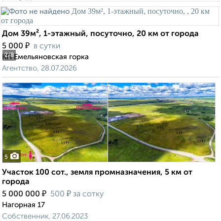
Дом 39м², 1-этажный, посуточно, 20 км от города
₽
5 000
в сутки
2
/8
КП Емельяновская горка
Агентство, 28.07.2026
5
Участок 100 сот., земля промназначения, 5 км от
города
₽
₽
5 000 000
500
за сотку
Нагорная 17
Собственник, 27.06.2023