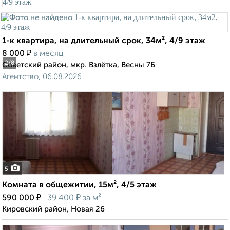
1-к квартира, на длительный срок, 34м², 4/9 этаж
₽
8 000
в месяц
2
/8
Советский район, мкр. Взлётка, Весны 7Б
Агентство, 06.08.2026
5
Комната в общежитии, 15м², 4/5 этаж
₽
₽
590 000
39 400
за м²
Кировский район, Новая 26