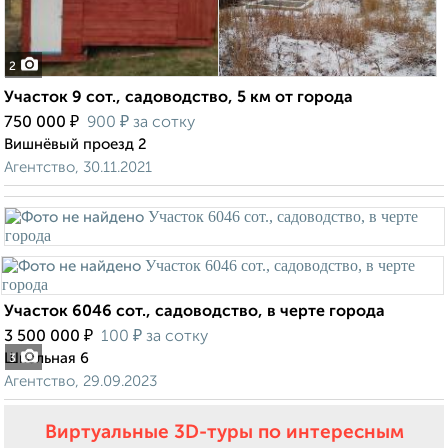
2
Участок 9 сот., садоводство, 5 км от города
₽
₽
750 000
900
за сотку
Вишнёвый проезд 2
Агентство, 30.11.2021
Участок 6046 сот., садоводство, в черте города
₽
₽
3 500 000
100
за сотку
Школьная 6
3
Агентство, 29.09.2023
Виртуальные 3D-туры по интересным