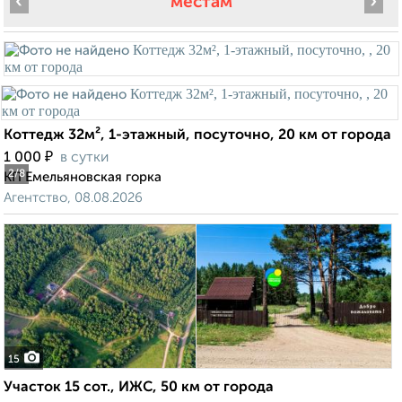
‹
›
местам
Коттедж 32м², 1-этажный, посуточно, 20 км от города
₽
1 000
в сутки
2
/8
КП Емельяновская горка
Агентство, 08.08.2026
15
Участок 15 сот., ИЖС, 50 км от города