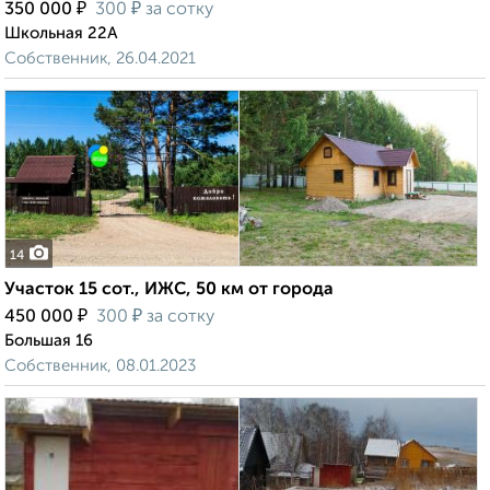
₽
₽
350 000
300
за сотку
Школьная 22А
Собственник, 26.04.2021
14
Участок 15 сот., ИЖС, 50 км от города
₽
₽
450 000
300
за сотку
Большая 16
Собственник, 08.01.2023