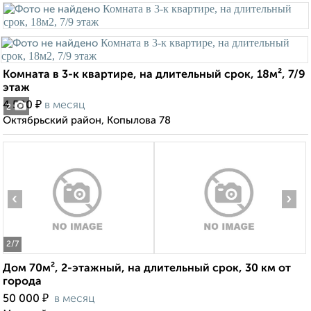
Комната в 3-к квартире, на длительный срок, 18м², 7/9
этаж
₽
4 500
в месяц
2
Октябрьский район, Копылова 78
‹
›
2
/7
Дом 70м², 2-этажный, на длительный срок, 30 км от
города
₽
50 000
в месяц