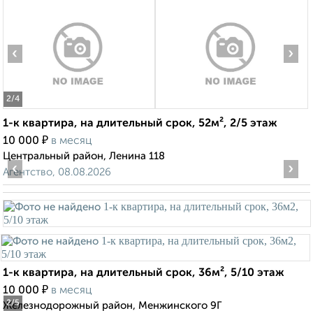
‹
›
2
/4
1-к квартира, на длительный срок, 52м², 2/5 этаж
₽
10 000
в месяц
Центральный район, Ленина 118
‹
›
Агентство, 08.08.2026
1-к квартира, на длительный срок, 36м², 5/10 этаж
₽
10 000
в месяц
2
/5
Железнодорожный район, Менжинского 9Г