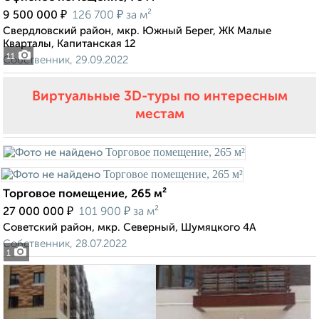
₽
₽
9 500 000
126 700
за м²
Свердловский район, мкр. Южный Берег, ЖК Малые
Кварталы, Капитанская 12
11
Собственник, 29.09.2022
Виртуальные 3D-туры по интересным
местам
Торговое помещение, 265 м²
₽
₽
27 000 000
101 900
за м²
Советский район, мкр. Северный, Шумяцкого 4А
Собственник, 28.07.2022
1