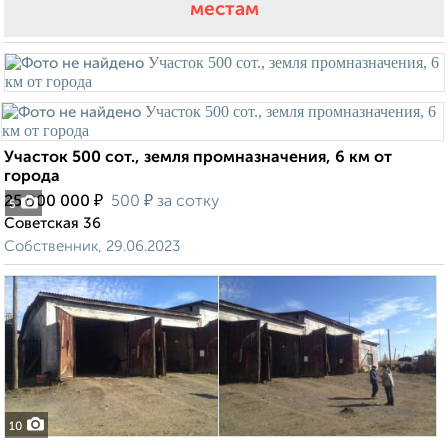
местам
Участок 500 сот., земля промназначения, 6 км от
города
₽
₽
25 000 000
500
за сотку
5
Советская 36
Собственник, 29.06.2023
10