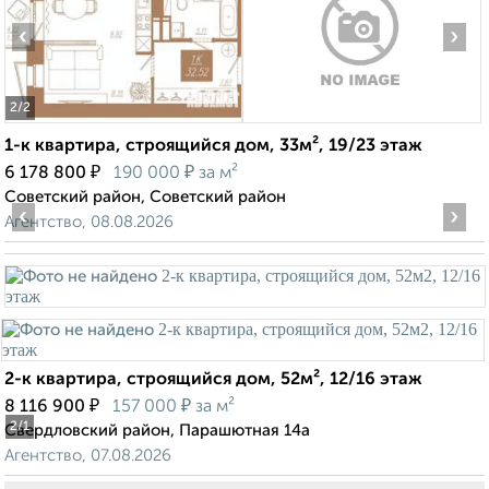
‹
›
2
/2
1-к квартира, строящийся дом, 33м², 19/23 этаж
₽
₽
6 178 800
190 000
за м²
Советский район, Советский район
‹
›
Агентство, 08.08.2026
2-к квартира, строящийся дом, 52м², 12/16 этаж
₽
₽
8 116 900
157 000
за м²
2
/1
Свердловский район, Парашютная 14а
Агентство, 07.08.2026