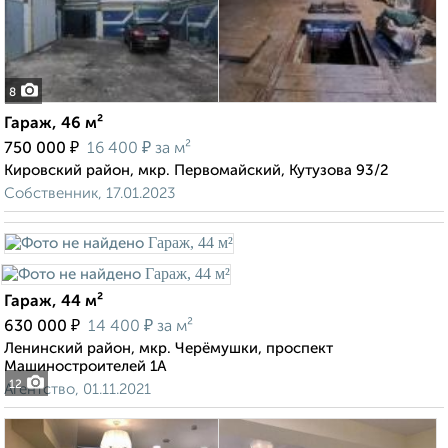
8
Гараж, 46 м²
₽
₽
750 000
16 400
за м²
Кировский район, мкр. Первомайский, Кутузова 93/2
Собственник, 17.01.2023
Гараж, 44 м²
₽
₽
630 000
14 400
за м²
Ленинский район, мкр. Черёмушки, проспект
Машиностроителей 1А
12
Агентство, 01.11.2021