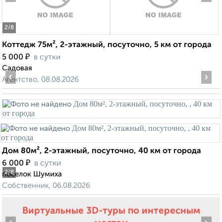
2
/8
Коттедж 75м², 2-этажный, посуточно, 5 км от города
₽
5 000
в сутки
Садовая
‹
›
Агентство, 08.08.2026
Дом 80м², 2-этажный, посуточно, 40 км от города
₽
6 000
в сутки
2
/8
поселок Шумиха
Собственник, 06.08.2026
Виртуальные 3D-туры по интересным