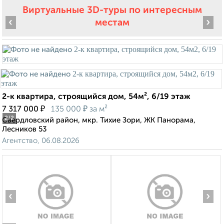
Виртуальные 3D-туры по интересным
‹
›
местам
2-к квартира, строящийся дом, 54м², 6/19 этаж
₽
₽
7 317 000
135 000
за м²
2
/2
Свердловский район, мкр. Тихие Зори, ЖК Панорама,
Лесников 53
Агентство, 06.08.2026
‹
›