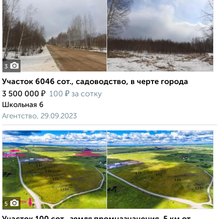
3
Участок 6046 сот., садоводство, в черте города
₽
₽
3 500 000
100
за сотку
Школьная 6
Агентство, 29.09.2023
5