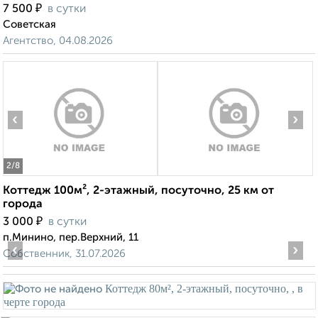
₽
7 500
в сутки
Советская
Агентство, 04.08.2026
‹
›
2
/8
Коттедж 100м², 2-этажный, посуточно, 25 км от
города
₽
3 000
в сутки
п.Минино, пер.Верхний, 11
‹
›
Собственник, 31.07.2026