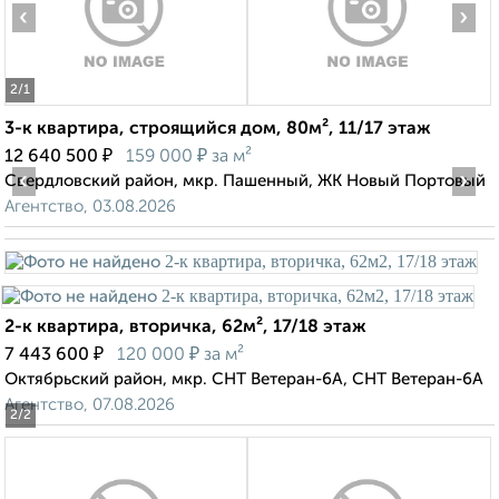
‹
›
2
/1
3-к квартира, строящийся дом, 80м², 11/17 этаж
₽
₽
12 640 500
159 000
за м²
‹
›
Свердловский район, мкр. Пашенный, ЖК Новый Портовый
Агентство, 03.08.2026
2-к квартира, вторичка, 62м², 17/18 этаж
₽
₽
7 443 600
120 000
за м²
Октябрьский район, мкр. СНТ Ветеран-6А, СНТ Ветеран-6А
Агентство, 07.08.2026
2
/2