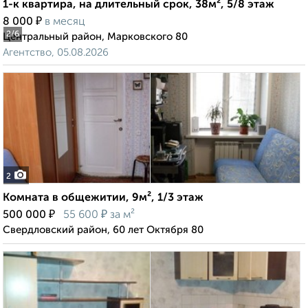
1-к квартира, на длительный срок, 38м², 5/8 этаж
₽
8 000
в месяц
2
/6
Центральный район, Марковского 80
Агентство, 05.08.2026
2
Комната в общежитии, 9м², 1/3 этаж
₽
₽
500 000
55 600
за м²
Свердловский район, 60 лет Октября 80