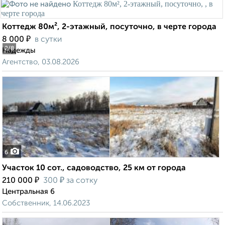
Коттедж 80м², 2-этажный, посуточно, в черте города
₽
8 000
в сутки
2
/8
Надежды
Агентство, 03.08.2026
6
Участок 10 сот., садоводство, 25 км от города
₽
₽
210 000
300
за сотку
Центральная 6
Собственник, 14.06.2023