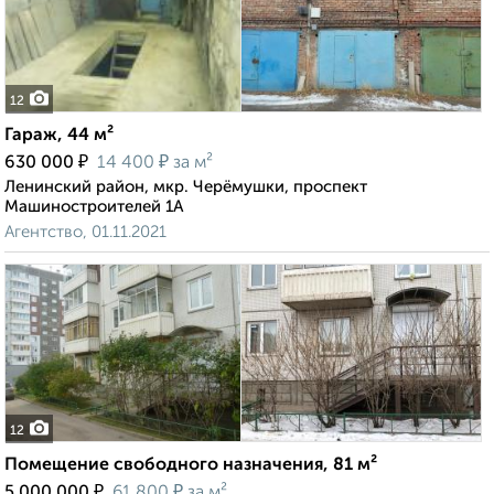
12
Гараж, 44 м²
₽
₽
630 000
14 400
за м²
Ленинский район, мкр. Черёмушки, проспект
Машиностроителей 1А
Агентство, 01.11.2021
12
Помещение свободного назначения, 81 м²
₽
₽
5 000 000
61 800
за м²