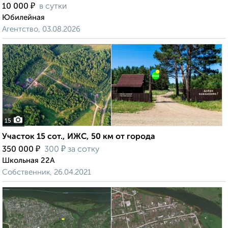
₽
10 000
в сутки
Юбилейная
Агентство, 03.08.2026
15
Участок 15 сот., ИЖС, 50 км от города
₽
₽
350 000
300
за сотку
Школьная 22А
Собственник, 26.04.2021