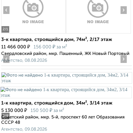
‹
›
2
/1
3-к квартира, строящийся дом, 74м², 2/17 этаж
₽
₽
11 466 000
156 000
за м²
Свердловский район, мкр. Пашенный, ЖК Новый Портовый
‹
›
Агентство, 08.08.2026
1-к квартира, строящийся дом, 34м², 3/14 этаж
₽
₽
5 130 000
150 500
за м²
2
/8
Советский район, мкр. 5-й, проспект 60 лет Образования
СССР 48
Агентство, 09.08.2026