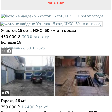
местам
Участок 15 сот., ИЖС, 50 км от города
₽
₽
450 000
300
за сотку
Большая 16
Собственник, 08.01.2023
14
8
Гараж, 46 м²
₽
₽
750 000
16 400
за м²