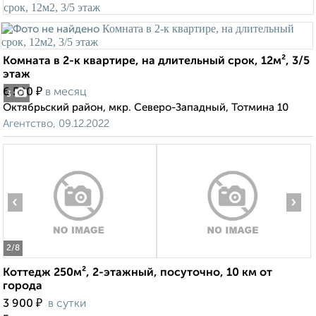
Комната в 2-к квартире, на длительный срок, 12м², 3/5
этаж
₽
6 500
в месяц
3
Октябрьский район, мкр. Северо-Западный, Тотмина 10
Агентство, 09.12.2022
‹
›
2
/8
Коттедж 250м², 2-этажный, посуточно, 10 км от
города
₽
3 900
в сутки