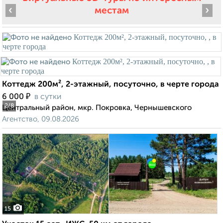
‹
›
местам
Коттедж 200м², 2-этажный, посуточно, в черте города
₽
6 000
в сутки
2
/8
Центральный район, мкр. Покровка, Чернышевского
Агентство, 09.08.2026
15