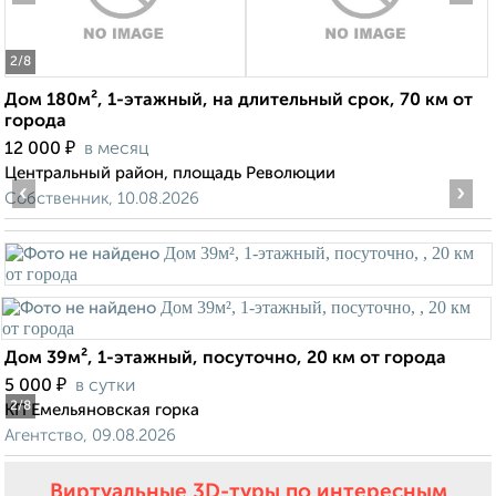
2
/8
Дом 180м², 1-этажный, на длительный срок, 70 км от
города
₽
12 000
в месяц
Центральный район, площадь Революции
‹
›
Собственник, 10.08.2026
Дом 39м², 1-этажный, посуточно, 20 км от города
₽
5 000
в сутки
2
/8
КП Емельяновская горка
Агентство, 09.08.2026
Виртуальные 3D-туры по интересным