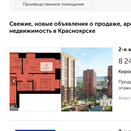
Производственное помещение
Свежие, новые объявления о продаже, а
недвижимость в Красноярске
2-к 
8 2
Киро
‹
›
Прода
этажн
Агент
2
/2