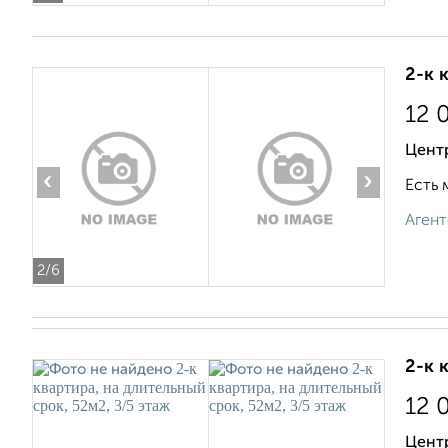
2-к 
12 
Цент
‹
›
Есть 
Агент
2
/6
2-к 
12 
Цент