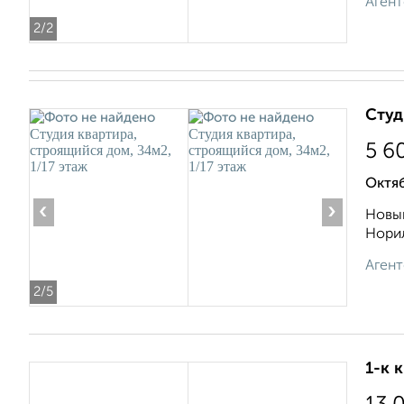
Агент
2
/2
Студ
5 6
Октяб
‹
›
Новый
Норил
Агент
2
/5
1-к 