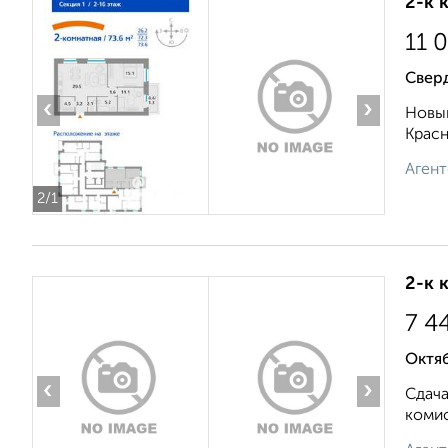
2-к 
11 
Свер
‹
›
Новый
Красн
Агент
2
/1
2-к 
7 4
Октяб
‹
›
Сдач
комис