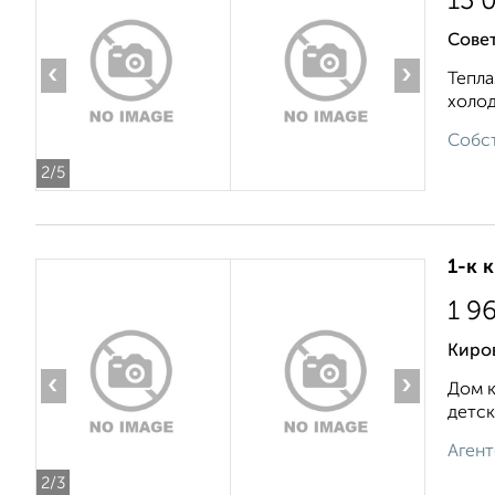
13 
Совет
‹
›
Тепла
холод
Собст
2
/5
1-к 
1 9
Киров
‹
›
Дом к
детск
Агент
2
/3