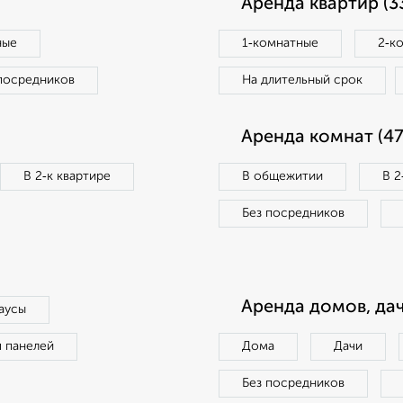
Аренда квартир (3
ные
1‑комнатные
2‑к
посредников
На длительный срок
Аренда комнат (47
В 2‑к квартире
В общежитии
В 2
Без посредников
Аренда домов, дач
аусы
п панелей
Дома
Дачи
Без посредников