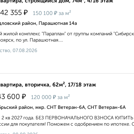
квартира, строящийся дом, 74м², 4/16 этаж
₽
042 355
₽
150 100
за м²
дловский район, Парашютная 14а
 жилой комплекс "Параплан" от группы компаний "Сибирска
оярск, по ул. Парашютная....
ство, 07.08.2026
квартира, вторичка, 62м², 17/18 этаж
₽
43 600
₽
120 000
за м²
рьский район, мкр. СНТ Ветеран-6А, СНТ Ветеран-6А
а 2 кв 2027 года. БЕЗ ПЕРВОНАЧАЛЬНОГО ВЗНОСА КУПИТЬ
сии для покупателя! Поможем с одобрением по ипотеке. Ста