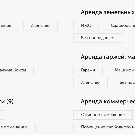
Аренда земельных 
чения
Агенство
ИЖС
Садоводст
Без посредников
Аренда гаржей, м
ражные боксы
Гаражи
Машиноме
Агенство
Без по
и (9)
Аренда коммерчес
Офисное помещение
ое помещение
Помещение свободного н