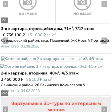
‹
›
2
/1
3-к квартира, строящийся дом, 71м², 7/17 этаж
₽
₽
10 736 100
151 000
за м²
‹
›
Свердловский район, мкр. Пашенный, ЖК Новый Портовый
Агентство, 03.08.2026
2-к квартира, вторичка, 40м², 4/5 этаж
₽
₽
3 450 000
86 100
за м²
Ленинский район, 26 Бакинских Комиссаров 9
Агентство, 04.08.2026
2
/2
Виртуальные 3D-туры по интересным
‹
›
местам