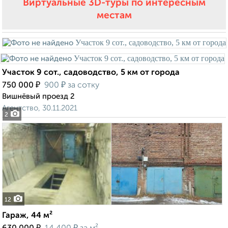
Виртуальные 3D-туры по интересным
местам
Участок 9 сот., садоводство, 5 км от города
₽
₽
750 000
900
за сотку
Вишнёвый проезд 2
Агентство, 30.11.2021
2
12
Гараж, 44 м²
₽
₽