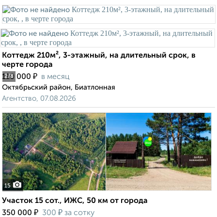
Коттедж 210м², 3-этажный, на длительный срок, в
черте города
₽
110 000
в месяц
2
/8
Октябрьский район, Биатлонная
Агентство, 07.08.2026
15
Участок 15 сот., ИЖС, 50 км от города
₽
₽
350 000
300
за сотку