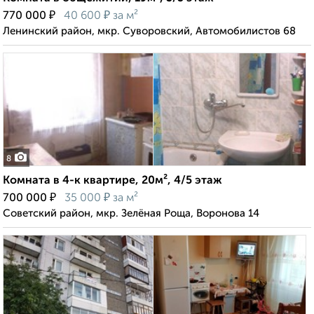
₽
₽
770 000
40 600
за м²
Ленинский район, мкр. Суворовский, Автомобилистов 68
8
Комната в 4-к квартире, 20м², 4/5 этаж
₽
₽
700 000
35 000
за м²
Советский район, мкр. Зелёная Роща, Воронова 14