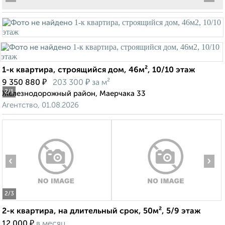
1-к квартира, строящийся дом, 46м², 10/10 этаж
₽
₽
9 350 880
203 300
за м²
2
/1
Железнодорожный район, Маерчака 33
Агентство, 01.08.2026
‹
›
2
/3
2-к квартира, на длительный срок, 50м², 5/9 этаж
₽
12 000
в месяц