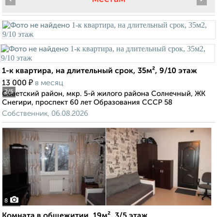
1-к квартира, на длительный срок, 35м², 9/10 этаж
₽
13 000
в месяц
2
/5
Советский район, мкр. 5-й жилого района Солнечный, ЖК
Снегири, проспект 60 лет Образования СССР 58
Собственник, 06.08.2026
8
Комната в общежитии, 19м², 3/5 этаж