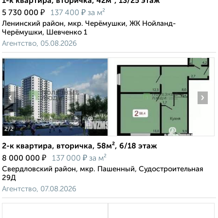
1-к квартира, вторичка, 42м², 13/25 этаж
₽
₽
5 730 000
137 400
за м²
Ленинский район, мкр. Черёмушки, ЖК Нойланд-
Черёмушки, Шевченко 1
Агентство, 05.08.2026
‹
›
2
/2
2-к квартира, вторичка, 58м², 6/18 этаж
₽
₽
8 000 000
137 000
за м²
Свердловский район, мкр. Пашенный, Судостроительная
29Д
Агентство, 07.08.2026