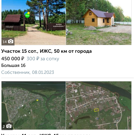
14
Участок 15 сот., ИЖС, 50 км от города
₽
₽
450 000
300
за сотку
Большая 16
Собственник, 08.01.2023
2