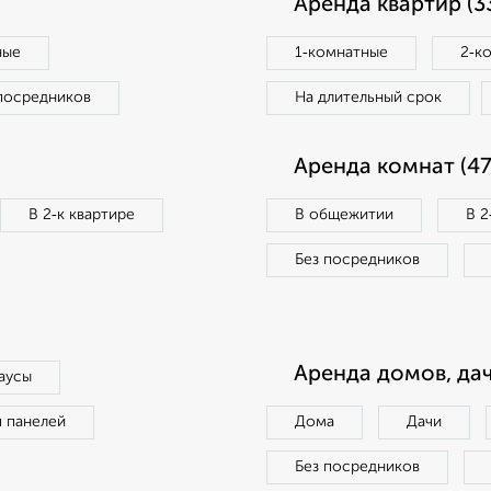
Аренда квартир (3
ные
1‑комнатные
2‑к
посредников
На длительный срок
Аренда комнат (47
В 2‑к квартире
В общежитии
В 2
Без посредников
Аренда домов, дач
аусы
п панелей
Дома
Дачи
Без посредников