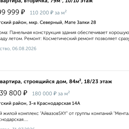
квартира, вторичка, 79м², 10/10 этаж
₽
99 999
₽
110 200
за м²
ский район, мкр. Северный, Мате Залки 28
ома: Панельная конструкция здания обеспечивает хорошую
аду летом. Ремонт: Косметический ремонт позволяет сразу 
ство, 06.08.2026
квартира, строящийся дом, 84м², 18/23 этаж
₽
139 800
₽
180 000
за м²
ский район, 3-я Краснодарская 14А
 жилой комплекс "АйвазовSKY" от группы компаний "Ментал-
снодарская....