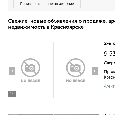
Производственное помещение
Свежие, новые объявления о продаже, а
недвижимость в Красноярске
2-к 
9 5
Свер
‹
›
Прода
Красн
Агент
2
/1