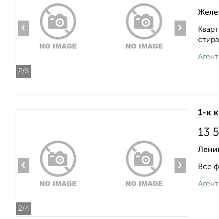
Желе
‹
›
Кварт
стира
Агент
2
/5
1-к 
13 
Ленин
‹
›
Все ф
Агент
2
/4