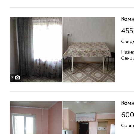
Комн
455
Сверд
Назна
Секци
7
Комн
60
Совет