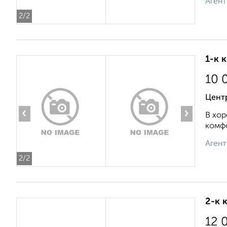
Агент
2
/2
1-к 
10 
Центр
‹
›
В хор
комфо
Агент
2
/2
2-к 
12 