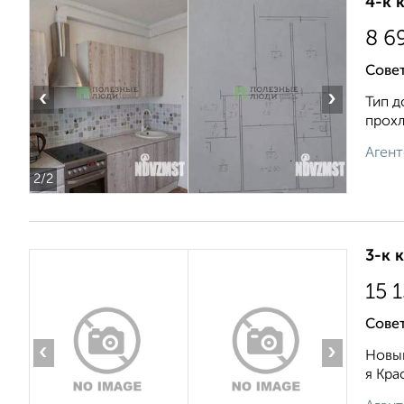
4-к 
8 6
Совет
‹
›
Тип д
прохл
Агент
2
/2
3-к 
15 
Совет
‹
›
Новый
я Кра