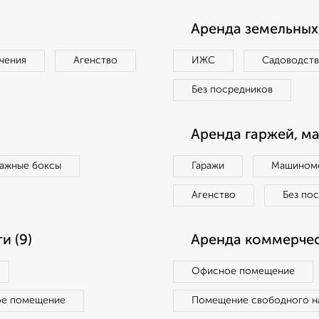
Аренда земельных 
чения
Агенство
ИЖС
Садоводст
Без посредников
Аренда гаржей, м
ражные боксы
Гаражи
Машиноме
Агенство
Без по
и (9)
Аренда коммерчес
Офисное помещение
ое помещение
Помещение свободного н