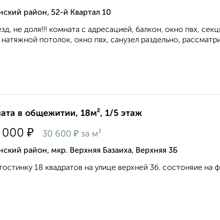
ский район, 52-й Квартал 10
зд, не доля!!! комната с адресацией, балкон, окно пвх, се
 натяжной потолок, окно пвх, санузел раздельно, рассматр
ата в общежитии, 18м², 1/5 этаж
₽
 000
₽
30 600
за м²
ский район, мкр. Верхняя Базаиха, Верхняя 3Б
гостинку 18 квадратов на улице верхней 3б. состоняие на фо