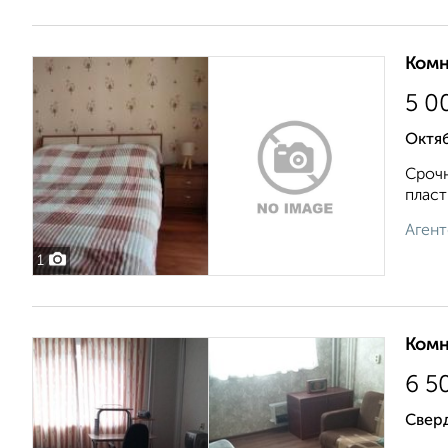
Комн
5 0
Октяб
Срочн
пласт
Агент
1
Комн
6 5
Свер