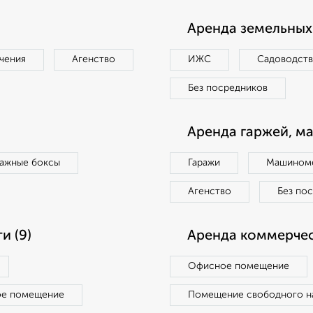
Аренда земельных 
чения
Агенство
ИЖС
Садоводст
Без посредников
Аренда гаржей, м
ражные боксы
Гаражи
Машиноме
Агенство
Без по
и (9)
Аренда коммерчес
Офисное помещение
ое помещение
Помещение свободного н