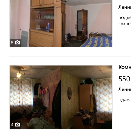
Ленин
подъе
кухне
8
Комн
550
Ленин
одам 
4