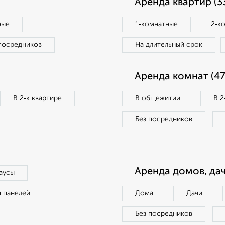
Аренда квартир (3
ные
1‑комнатные
2‑к
посредников
На длительный срок
Аренда комнат (47
В 2‑к квартире
В общежитии
В 2
Без посредников
Аренда домов, дач
аусы
п панелей
Дома
Дачи
Без посредников