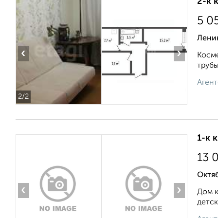
2-к 
5 0
Лени
‹
›
Косме
трубы
Агент
2
/2
1-к 
13 
Октяб
‹
›
Дом к
детск