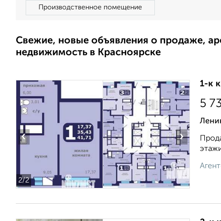
Производственное помещение
Свежие, новые объявления о продаже, а
недвижимость в Красноярске
1-к 
5 7
Лени
‹
›
Прода
этажи
Агент
2
/2