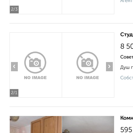
Агент
2
/3
Студ
8 5
Совет
‹
›
Душ п
Собст
2
/1
Комн
595