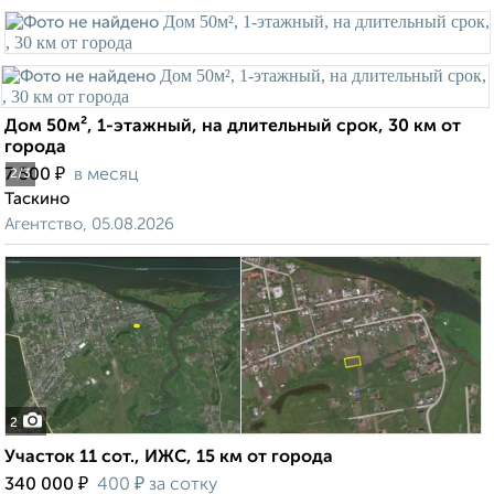
Дом 50м², 1-этажный, на длительный срок, 30 км от
города
₽
7 500
в месяц
2
/3
Таскино
Агентство, 05.08.2026
2
Участок 11 сот., ИЖС, 15 км от города
₽
₽
340 000
400
за сотку