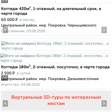
2
/8
Коттедж 420м², 1-этажный, на длительный срок, в
черте города
₽
60 000
в месяц
Центральный район, мкр. Покровка, Чернышевского
‹
›
Собственник, 03.08.2026
Коттедж 180м², 2-этажный, посуточно, в черте города
₽
2 500
в сутки
2
/6
Центральный район, мкр. Покровка, Дальневосточная
Агентство, 04.08.2026
Виртуальные 3D-туры по интересным
‹
›
местам