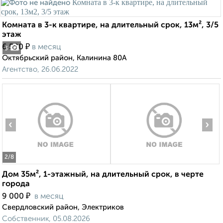
Комната в 3-к квартире, на длительный срок, 13м², 3/5
этаж
₽
6 500
в месяц
3
Октябрьский район, Калинина 80А
Агентство, 26.06.2022
‹
›
2
/8
Дом 35м², 1-этажный, на длительный срок, в черте
города
₽
9 000
в месяц
Свердловский район, Электриков
Собственник, 05.08.2026