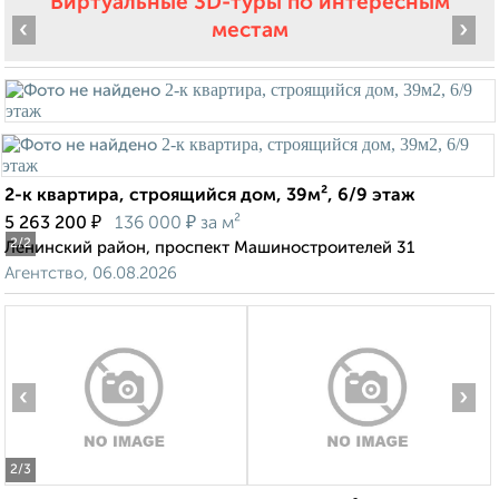
Виртуальные 3D-туры по интересным
‹
›
местам
2-к квартира, строящийся дом, 39м², 6/9 этаж
₽
₽
5 263 200
136 000
за м²
2
/2
Ленинский район, проспект Машиностроителей 31
Агентство, 06.08.2026
‹
›
2
/3