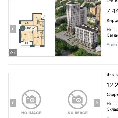
1-к 
7 4
Киро
‹
›
Новый
Семаф
Агент
2
/2
3-к 
12 
Свер
‹
›
Новый
Складс