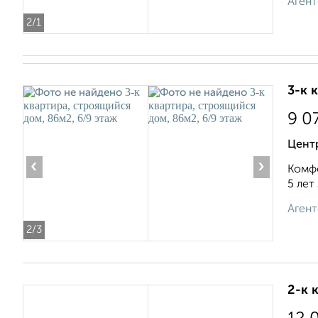
Агент
2
/1
3-к 
9 0
Цент
‹
›
Комфо
5 лет
Агент
2
/3
2-к 