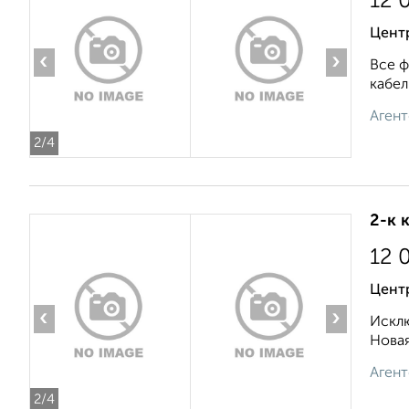
12 
Центр
‹
›
Все ф
кабел
Агент
2
/4
2-к 
12 
Цент
‹
›
Исклю
Новая
Агент
2
/4