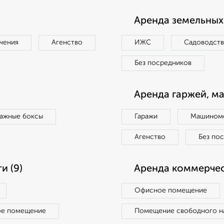
Аренда земельных 
чения
Агенство
ИЖС
Садоводст
Без посредников
Аренда гаржей, м
ражные боксы
Гаражи
Машиноме
Агенство
Без по
и (9)
Аренда коммерчес
Офисное помещение
ое помещение
Помещение свободного н