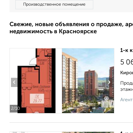
Производственное помещение
Свежие, новые объявления о продаже, а
недвижимость в Красноярске
1-к 
5 0
Киро
‹
›
Прода
этажн
Агент
2
/10