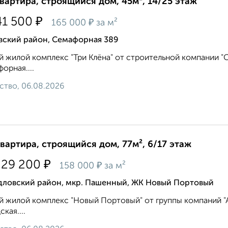
квартира, строящийся дом, 45м², 14/25 этаж
₽
41 500
₽
165 000
за м²
вский район, Семафорная 389
 жилой комплекс "Три Клёна" от строительной компании "Си
орная....
ство, 06.08.2026
квартира, строящийся дом, 77м², 6/17 этаж
₽
229 200
₽
158 000
за м²
дловский район, мкр. Пашенный, ЖК Новый Портовый
 жилой комплекс "Новый Портовый" от группы компаний "Ар
кая....