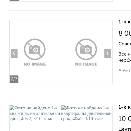
1-к 
8 0
Совет
‹
›
Все н
необх
Агент
2
/7
1-к 
10 
Цент