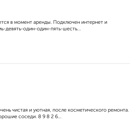
ется в момент аренды. Подключен интернет и
мь-девять-один-один-пять-шесть...
ень чистая и уютная, после косметического ремонта.
рошие соседи. 8 9 8 2 6...