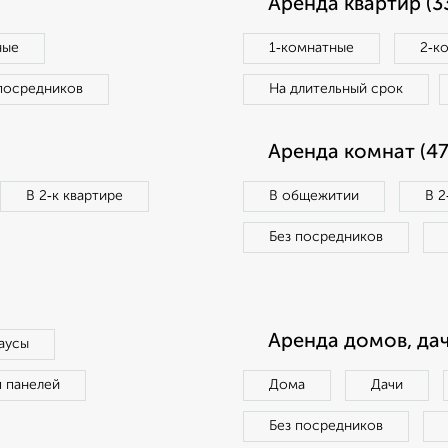
Аренда квартир (3
ные
1‑комнатные
2‑к
посредников
На длительный срок
Аренда комнат (47
В 2‑к квартире
В общежитии
В 2
Без посредников
Аренда домов, дач
аусы
п панелей
Дома
Дачи
Без посредников