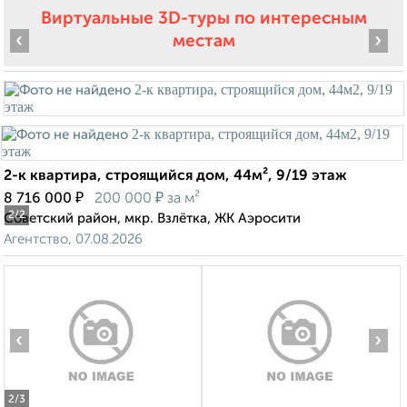
Виртуальные 3D-туры по интересным
‹
›
местам
2-к квартира, строящийся дом, 44м², 9/19 этаж
₽
₽
8 716 000
200 000
за м²
2
/2
Советский район, мкр. Взлётка, ЖК Аэросити
Агентство, 07.08.2026
‹
›
2
/3