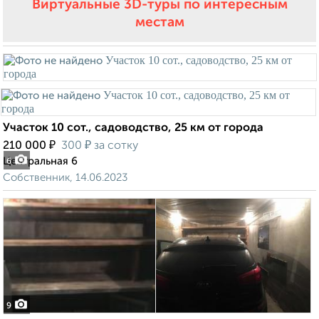
Виртуальные 3D-туры по интересным
местам
Участок 10 сот., садоводство, 25 км от города
₽
₽
210 000
300
за сотку
Центральная 6
6
Собственник, 14.06.2023
9