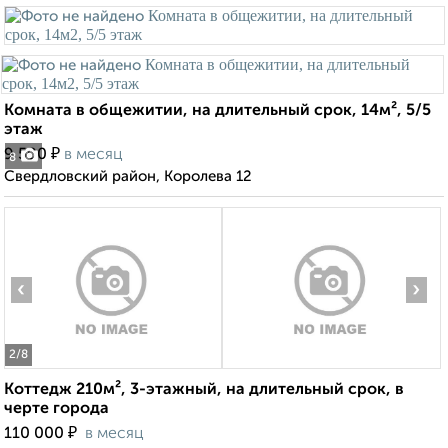
Комната в общежитии, на длительный срок, 14м², 5/5
этаж
₽
9 500
в месяц
8
Свердловский район, Королева 12
‹
›
2
/8
Коттедж 210м², 3-этажный, на длительный срок, в
черте города
₽
110 000
в месяц