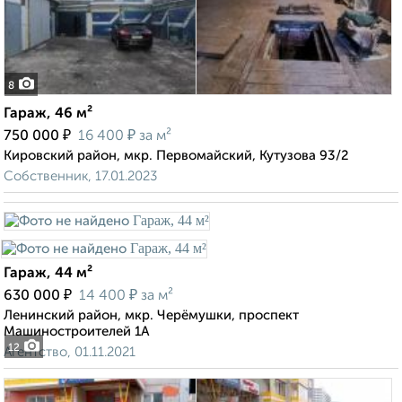
8
Гараж, 46 м²
₽
₽
750 000
16 400
за м²
Кировский район, мкр. Первомайский, Кутузова 93/2
Собственник, 17.01.2023
Гараж, 44 м²
₽
₽
630 000
14 400
за м²
Ленинский район, мкр. Черёмушки, проспект
Машиностроителей 1А
12
Агентство, 01.11.2021