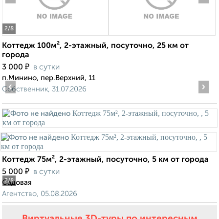
2
/8
Коттедж 100м², 2-этажный, посуточно, 25 км от
города
₽
3 000
в сутки
п.Минино, пер.Верхний, 11
‹
›
Собственник, 31.07.2026
Коттедж 75м², 2-этажный, посуточно, 5 км от города
₽
5 000
в сутки
2
/8
Садовая
Агентство, 05.08.2026
Виртуальные 3D-туры по интересным