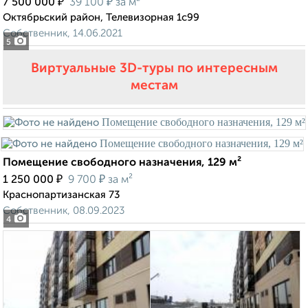
₽
₽
7 500 000
39 100
за м²
Октябрьский район, Телевизорная 1с99
Собственник, 14.06.2021
5
Виртуальные 3D-туры по интересным
местам
Помещение свободного назначения, 129 м²
₽
₽
1 250 000
9 700
за м²
Краснопартизанская 73
Собственник, 08.09.2023
4