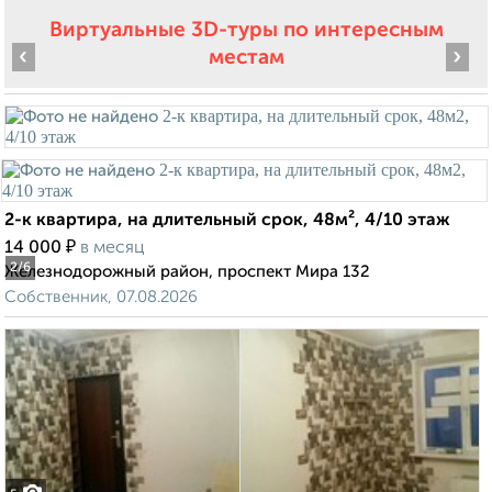
Виртуальные 3D-туры по интересным
‹
›
местам
2-к квартира, на длительный срок, 48м², 4/10 этаж
₽
14 000
в месяц
2
/6
Железнодорожный район, проспект Мира 132
Собственник, 07.08.2026