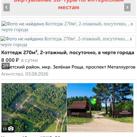
‹
›
местам
Коттедж 270м², 2-этажный, посуточно, в черте города
₽
8 000
в сутки
2
/5
Советский район, мкр. Зелёная Роща, проспект Металлургов
Агентство, 03.08.2026
15