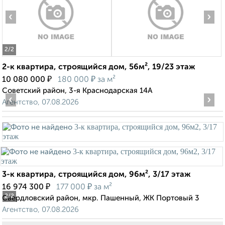
‹
›
2
/2
2-к квартира, строящийся дом, 56м², 19/23 этаж
₽
₽
10 080 000
180 000
за м²
Советский район, 3-я Краснодарская 14А
‹
›
Агентство, 07.08.2026
3-к квартира, строящийся дом, 96м², 3/17 этаж
₽
₽
16 974 300
177 000
за м²
2
/2
Свердловский район, мкр. Пашенный, ЖК Портовый 3
Агентство, 07.08.2026