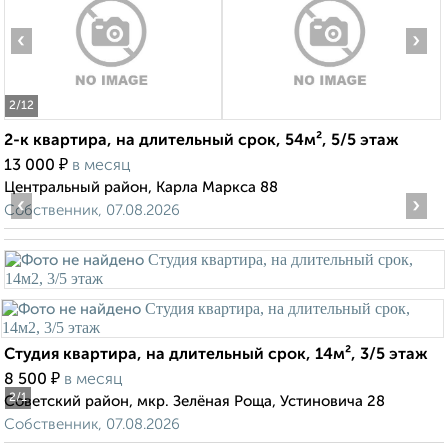
‹
›
2
/12
2-к квартира, на длительный срок, 54м², 5/5 этаж
₽
13 000
в месяц
Центральный район, Карла Маркса 88
‹
›
Собственник, 07.08.2026
Студия квартира, на длительный срок, 14м², 3/5 этаж
₽
8 500
в месяц
2
/1
Советский район, мкр. Зелёная Роща, Устиновича 28
Собственник, 07.08.2026