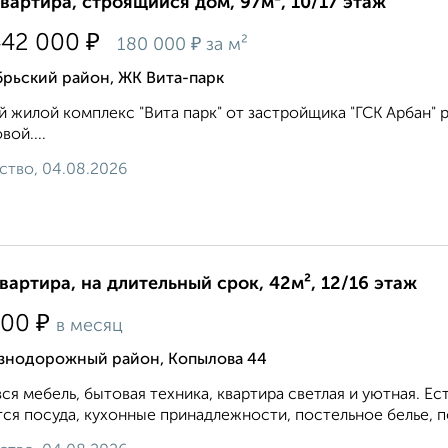
квартира, строящийся дом, 97м², 10/17 этаж
₽
442 000
₽
180 000
за м²
брьский район, ЖК Вита-парк
 жилой комплекс "Вита парк" от застройщика "ГСК Арбан" р
вой....
ство, 04.08.2026
квартира, на длительный срок, 42м², 12/16 этаж
₽
000
в месяц
знодорожный район, Копылова 44
вся мебель, бытовая техника, квартира светлая и уютная. 
ся посуда, кухонные принадлежности, постельное белье, по