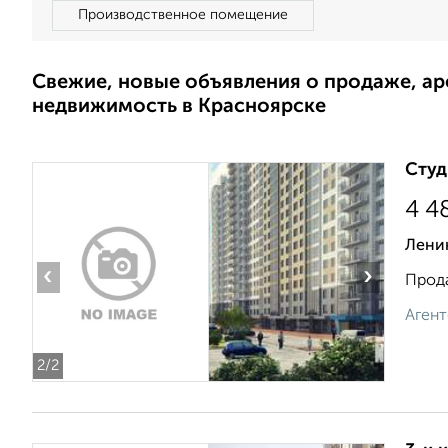
Производственное помещение
Свежие, новые объявления о продаже, а
недвижимость в Красноярске
Студ
4 4
Лени
‹
›
Прода
Агент
2
/2