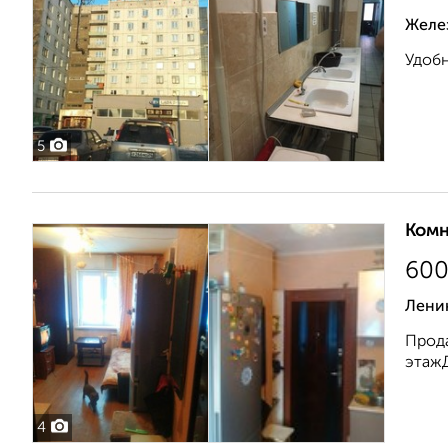
Желе
Удобн
5
Комн
60
Лени
Прода
этажД
4