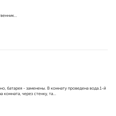
венник...
о, батарея - заменены. В комнату проведена вода.1-й
комната, через стенку, та...