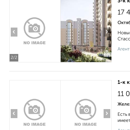
3-к 
17 
Октя
‹
›
Новый
Стасо
Агент
2
/2
1-к 
11 
Желе
‹
›
Есть 
имеет