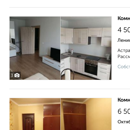
Комн
4 5
Ленин
Астра
Рассм
Собст
3
Комн
6 5
Октяб