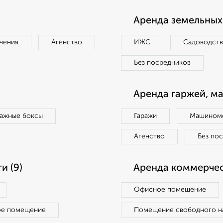
Аренда земельных 
чения
Агенство
ИЖС
Садоводст
Без посредников
Аренда гаржей, м
ражные боксы
Гаражи
Машиноме
Агенство
Без по
и (9)
Аренда коммерчес
Офисное помещение
ое помещение
Помещение свободного н