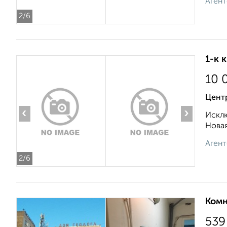
Агент
2
/6
1-к 
10 
Центр
‹
›
Исклю
Новая
Агент
2
/6
Комн
539