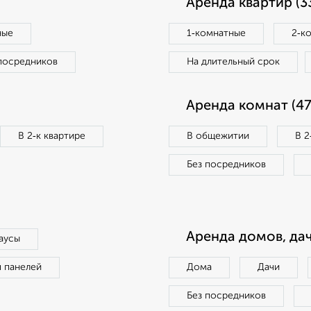
Аренда квартир (3
ные
1‑комнатные
2‑к
посредников
На длительный срок
Аренда комнат (47
В 2‑к квартире
В общежитии
В 2
Без посредников
Аренда домов, дач
аусы
п панелей
Дома
Дачи
Без посредников