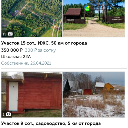
15
Участок 15 сот., ИЖС, 50 км от города
₽
₽
350 000
300
за сотку
Школьная 22А
Собственник, 26.04.2021
2
Участок 9 сот., садоводство, 5 км от города