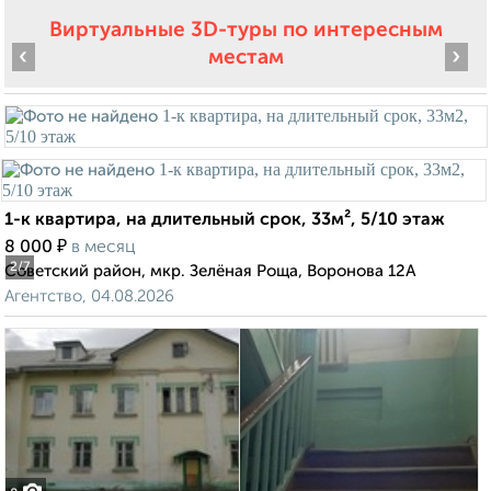
Виртуальные 3D-туры по интересным
‹
›
местам
1-к квартира, на длительный срок, 33м², 5/10 этаж
₽
8 000
в месяц
2
/7
Советский район, мкр. Зелёная Роща, Воронова 12А
Агентство, 04.08.2026