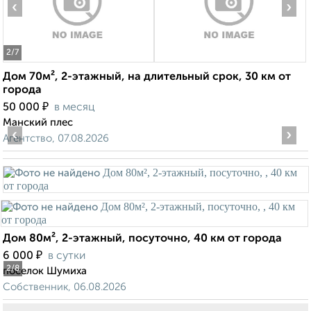
‹
›
2
/7
Дом 70м², 2-этажный, на длительный срок, 30 км от
города
₽
50 000
в месяц
Манский плес
‹
›
Агентство, 07.08.2026
Дом 80м², 2-этажный, посуточно, 40 км от города
₽
6 000
в сутки
2
/8
поселок Шумиха
Собственник, 06.08.2026