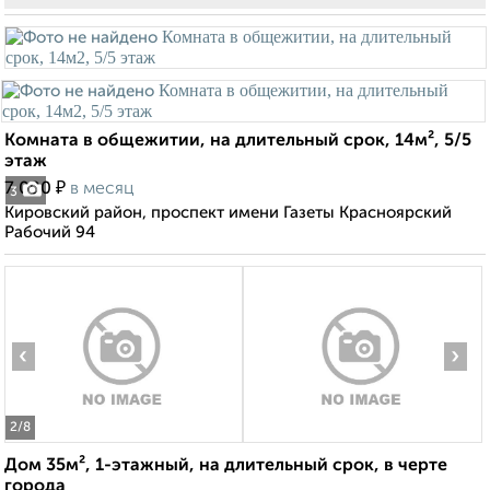
Комната в общежитии, на длительный срок, 14м², 5/5
этаж
₽
7 000
в месяц
3
Кировский район, проспект имени Газеты Красноярский
Рабочий 94
‹
›
2
/8
Дом 35м², 1-этажный, на длительный срок, в черте
города