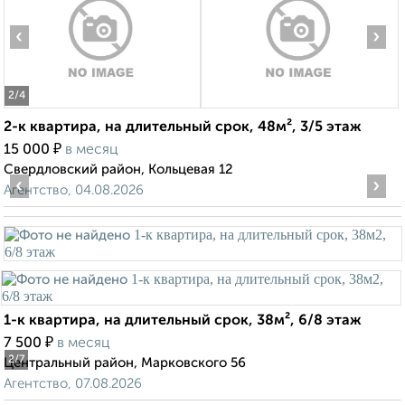
‹
›
2
/4
2-к квартира, на длительный срок, 48м², 3/5 этаж
₽
15 000
в месяц
Свердловский район, Кольцевая 12
‹
›
Агентство, 04.08.2026
1-к квартира, на длительный срок, 38м², 6/8 этаж
₽
7 500
в месяц
2
/7
Центральный район, Марковского 56
Агентство, 07.08.2026