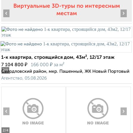
Виртуальные 3D-туры по интересным
‹
›
местам
1-к квартира, строящийся дом, 43м², 12/17 этаж
₽
₽
7 104 800
166 000
за м²
2
/1
Свердловский район, мкр. Пашенный, ЖК Новый Портовый
Агентство, 05.08.2026
‹
›
2
/4