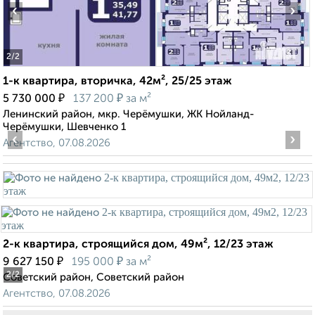
‹
›
2
/2
1-к квартира, вторичка, 42м², 25/25 этаж
₽
₽
5 730 000
137 200
за м²
Ленинский район, мкр. Черёмушки, ЖК Нойланд-
Черёмушки, Шевченко 1
‹
›
Агентство, 07.08.2026
2-к квартира, строящийся дом, 49м², 12/23 этаж
₽
₽
9 627 150
195 000
за м²
2
/2
Советский район, Советский район
Агентство, 07.08.2026