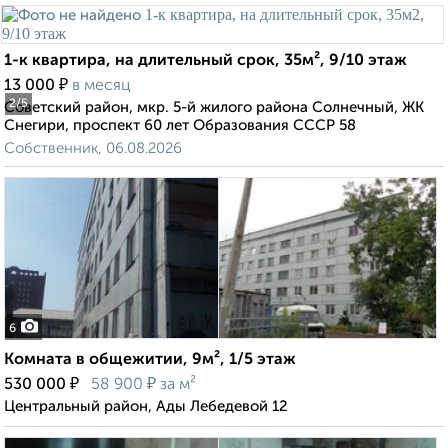
1-к квартира, на длительный срок, 35м², 9/10 этаж
₽
13 000
в месяц
2
/5
Советский район, мкр. 5-й жилого района Солнечный, ЖК
Снегири, проспект 60 лет Образования СССР 58
Собственник, 06.08.2026
6
Комната в общежитии, 9м², 1/5 этаж
₽
₽
530 000
58 900
за м²
Центральный район, Ады Лебедевой 12