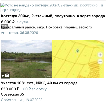
Коттедж 200м², 2-этажный, посуточно, в черте города
₽
6 000
в сутки
2
/8
Центральный район, мкр. Покровка, Чернышевского
Агентство, 06.08.2026
9
Участок 1081 сот., ИЖС, 40 км от города
₽
₽
650 000
100
за сотку
Советская 35
Собственник, 19.07.2022