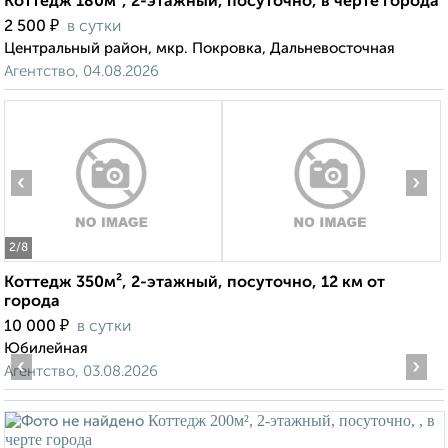
Коттедж 180м², 2-этажный, посуточно, в черте города
₽
2 500
в сутки
Центральный район, мкр. Покровка, Дальневосточная
Агентство, 04.08.2026
‹
›
2
/8
Коттедж 350м², 2-этажный, посуточно, 12 км от
города
₽
10 000
в сутки
Юбилейная
‹
›
Агентство, 03.08.2026