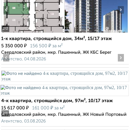
‹
›
2
/2
1-к квартира, строящийся дом, 34м², 15/17 этаж
₽
₽
5 350 000
156 500
за м²
Свердловский район, мкр. Пашенный, ЖК КБС Берег
‹
›
Агентство, 04.08.2026
4-к квартира, строящийся дом, 97м², 10/17 этаж
₽
₽
15 617 000
161 000
за м²
2
/1
Свердловский район, мкр. Пашенный, ЖК Новый Портовый
Агентство, 03.08.2026