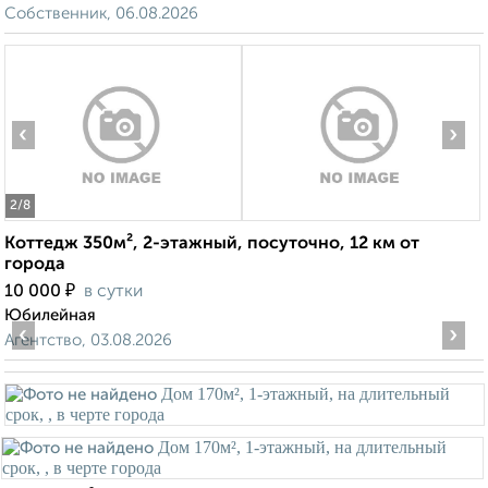
Собственник, 06.08.2026
‹
›
2
/8
Коттедж 350м², 2-этажный, посуточно, 12 км от
города
₽
10 000
в сутки
Юбилейная
‹
›
Агентство, 03.08.2026