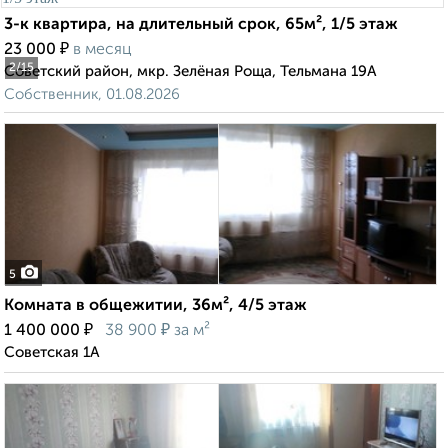
3-к квартира, на длительный срок, 65м², 1/5 этаж
₽
23 000
в месяц
2
/15
Советский район, мкр. Зелёная Роща, Тельмана 19А
Собственник, 01.08.2026
5
Комната в общежитии, 36м², 4/5 этаж
₽
₽
1 400 000
38 900
за м²
Советская 1А