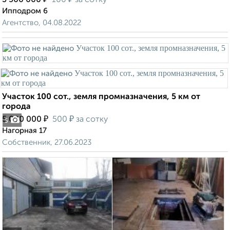
3 500 000
100
за сотку
Ипподром 6
Агентство, 04.08.2022
Участок 100 сот., земля промназначения, 5 км от
города
₽
₽
5 000 000
500
за сотку
5
Нагорная 17
Собственник, 27.06.2023