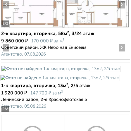
‹
›
2
/2
2-к квартира, вторичка, 58м², 3/24 этаж
₽
₽
9 860 000
170 000
за м²
‹
›
Советский район, ЖК Небо над Енисеем
Агентство, 07.08.2026
1-к квартира, вторичка, 13м², 2/5 этаж
₽
₽
1 920 000
147 700
за м²
Ленинский район, 2-я Краснофлотская 5
Агентство, 05.08.2026
2
/2