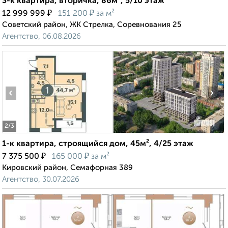
3-к квартира, вторичка, 86м², 5/10 этаж
₽
₽
12 999 999
151 200
за м²
Советский район, ЖК Стрелка, Соревнования 25
Агентство, 06.08.2026
‹
›
2
/3
1-к квартира, строящийся дом, 45м², 4/25 этаж
₽
₽
7 375 500
165 000
за м²
Кировский район, Семафорная 389
Агентство, 30.07.2026