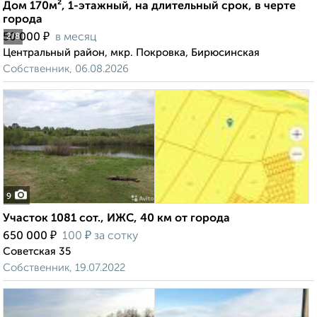
Дом 170м², 1-этажный, на длительный срок, в черте
города
₽
50 000
в месяц
2
/8
Центральный район, мкр. Покровка, Бирюсинская
Собственник, 06.08.2026
9
Участок 1081 сот., ИЖС, 40 км от города
₽
₽
650 000
100
за сотку
Советская 35
Собственник, 19.07.2022