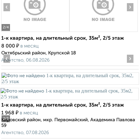
‹
›
2
/4
1-к квартира, на длительный срок, 35м², 2/5 этаж
₽
8 000
в месяц
Октябрьский район, Крупской 18
‹
›
Агентство, 06.08.2026
1-к квартира, на длительный срок, 35м², 2/5 этаж
₽
1 968
в месяц
2
/3
Кировский район, мкр. Первомайский, Академика Павлова
59
Агентство, 07.08.2026