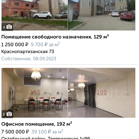
4
Помещение свободного назначения, 129 м²
₽
₽
1 250 000
9 700
за м²
Краснопартизанская 73
Собственник, 08.09.2023
5
Офисное помещение, 192 м²
₽
₽
7 500 000
39 100
за м²
Октябрьский район, Телевизорная 1с99