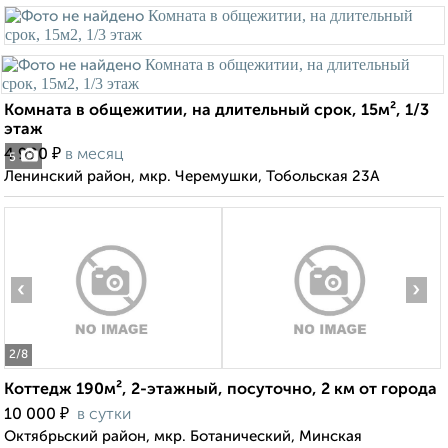
Комната в общежитии, на длительный срок, 15м², 1/3
этаж
₽
4 900
в месяц
5
Ленинский район, мкр. Черемушки, Тобольская 23А
‹
›
2
/8
Коттедж 190м², 2-этажный, посуточно, 2 км от города
₽
10 000
в сутки
Октябрьский район, мкр. Ботанический, Минская