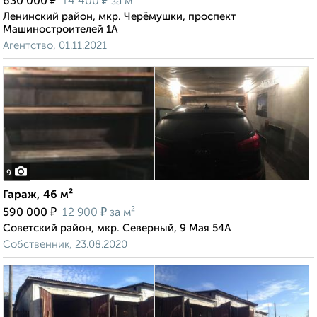
₽
₽
630 000
14 400
за м²
Ленинский район, мкр. Черёмушки, проспект
Машиностроителей 1А
Агентство, 01.11.2021
9
Гараж, 46 м²
₽
₽
590 000
12 900
за м²
Советский район, мкр. Северный, 9 Мая 54А
Собственник, 23.08.2020