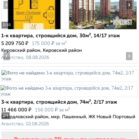
‹
›
2
/10
1-к квартира, строящийся дом, 30м², 14/17 этаж
₽
₽
5 209 750
175 000
за м²
Кировский район, Кировский район
‹
›
Агентство, 08.08.2026
3-к квартира, строящийся дом, 74м², 2/17 этаж
₽
₽
11 466 000
156 000
за м²
2
/1
Свердловский район, мкр. Пашенный, ЖК Новый Портовый
Агентство, 02.08.2026