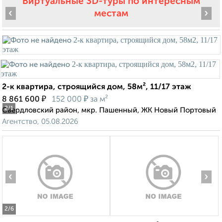
Виртуальные 3D-туры по интересным
‹
›
местам
2-к квартира, строящийся дом, 58м², 11/17 этаж
₽
₽
8 861 600
152 000
за м²
2
/1
Свердловский район, мкр. Пашенный, ЖК Новый Портовый
Агентство, 05.08.2026
‹
›
2
/6