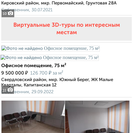
Кировский район, мкр. Первомайский, Грунтовая 28А
Собственник, 30.07.2021
10
Виртуальные 3D-туры по интересным
местам
Офисное помещение, 75 м²
₽
₽
9 500 000
126 700
за м²
Свердловский район, мкр. Южный Берег, ЖК Малые
Кварталы, Капитанская 12
11
Собственник, 29.09.2022