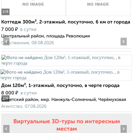
2
/8
Коттедж 300м², 2-этажный, посуточно, 6 км от города
₽
7 000
в сутки
Центральный район, площадь Революции
‹
›
Собственник, 08.08.2026
Дом 120м², 1-этажный, посуточно, в черте города
₽
8 000
в сутки
2
/6
Советский район, мкр. Нанжуль-Солнечный, Черёмуховая
Агентство, 07.08.2026
Виртуальные 3D-туры по интересным
‹
›
местам