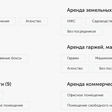
Аренда земельных 
чения
Агенство
ИЖС
Садоводст
Без посредников
Аренда гаржей, м
ражные боксы
Гаражи
Машиноме
Агенство
Без по
и (9)
Аренда коммерчес
Офисное помещение
ое помещение
Помещение свободного н