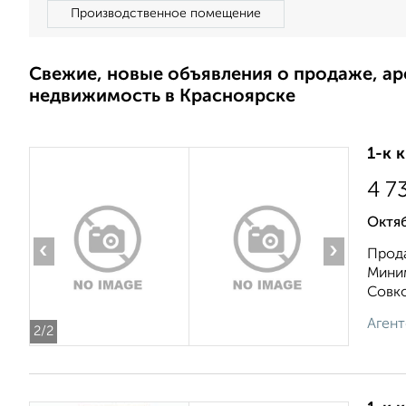
Производственное помещение
Свежие, новые объявления о продаже, а
недвижимость в Красноярске
1-к 
4 7
Октяб
‹
›
Прод
Миним
Совко
Агент
2
/2