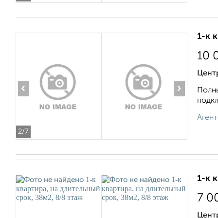
1-к 
10 
Цент
‹
›
Полны
подкл
Агент
2
/7
1-к 
7 0
Цент