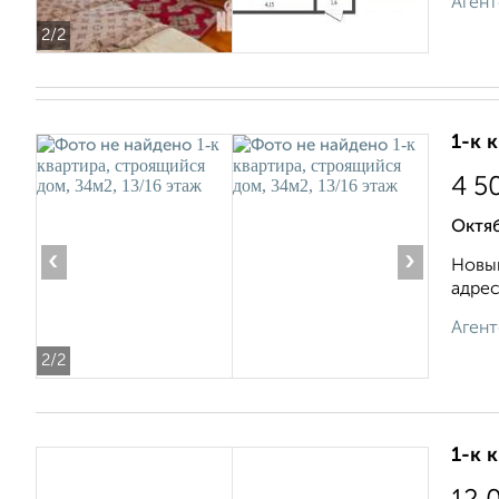
Агент
2
/2
1-к 
4 5
Октя
‹
›
Новый
адрес
Агент
2
/2
1-к 