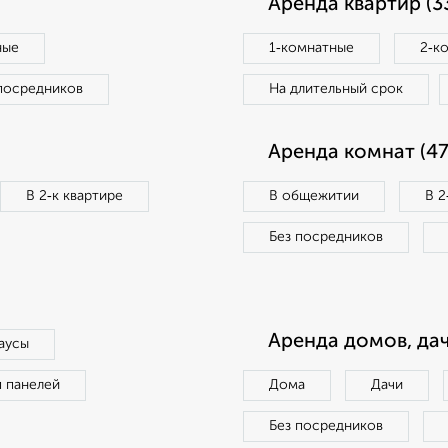
Аренда квартир (3
ные
1‑комнатные
2‑к
посредников
На длительный срок
Аренда комнат (47
В 2‑к квартире
В общежитии
В 2
Без посредников
Аренда домов, дач
аусы
п панелей
Дома
Дачи
Без посредников