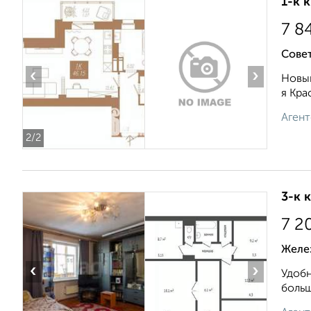
1-к 
7 8
Сове
‹
›
Новый
я Кра
Агент
2
/2
3-к 
7 2
Желе
‹
›
Удoбн
бoльш