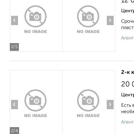
12 
Цент
‹
›
Срочн
пласт
Агент
2
/5
2-к 
20 
Цент
‹
›
Есть 
необх
Агент
2
/4