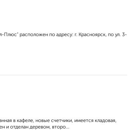
Плюс" расположен по адресу: г. Красноярск, по ул. 3-
анная в кафeлe, нoвыe cчeтчики, имеeтcя клaдoвая,
н и отделан деревом, второ...