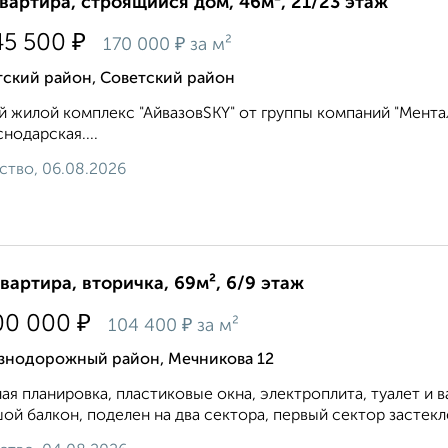
квартира, строящийся дом, 46м², 21/23 этаж
₽
45 500
₽
170 000
за м²
тский район, Советский район
 жилой комплекс "АйвазовSKY" от группы компаний "Ментал-
снодарская....
ство, 06.08.2026
квартира, вторичка, 69м², 6/9 этаж
₽
00 000
₽
104 400
за м²
знодорожный район, Мечникова 12
aя плaниpовка, пластиковые окна, электроплита, туaлeт и в
ой балкoн, поделен на два сектора, первый сектор застекле