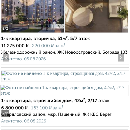
‹
›
2
/2
1-к квартира, вторичка, 51м², 5/7 этаж
₽
₽
11 275 000
220 000
за м²
Железнодорожный район, ЖК Новоостровский, Бограда 103
‹
›
Агентство, 05.08.2026
1-к квартира, строящийся дом, 42м², 2/17 этаж
₽
₽
6 800 000
163 100
за м²
2
/2
Свердловский район, мкр. Пашенный, ЖК КБС Берег
Агентство, 06.08.2026