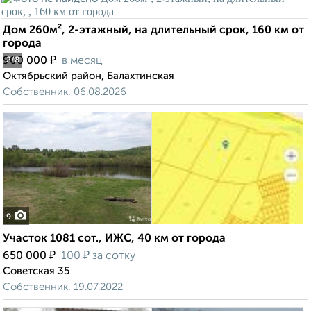
Дом 260м², 2-этажный, на длительный срок, 160 км от
города
₽
900 000
в месяц
2
/8
Октябрьский район, Балахтинская
Собственник, 06.08.2026
9
Участок 1081 сот., ИЖС, 40 км от города
₽
₽
650 000
100
за сотку
Советская 35
Собственник, 19.07.2022