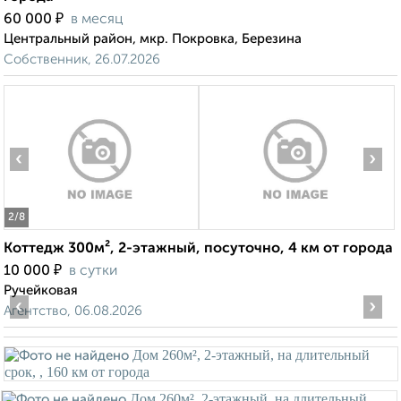
₽
60 000
в месяц
Центральный район, мкр. Покровка, Березина
Собственник, 26.07.2026
‹
›
2
/8
Коттедж 300м², 2-этажный, посуточно, 4 км от города
₽
10 000
в сутки
Ручейковая
‹
›
Агентство, 06.08.2026