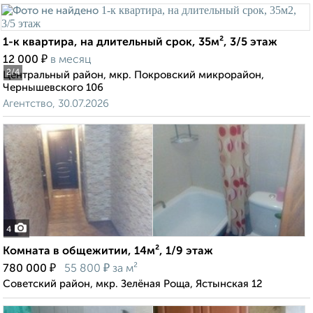
1-к квартира, на длительный срок, 35м², 3/5 этаж
₽
12 000
в месяц
2
/4
Центральный район, мкр. Покровский микрорайон,
Чернышевского 106
Агентство, 30.07.2026
4
Комната в общежитии, 14м², 1/9 этаж
₽
₽
780 000
55 800
за м²
Советский район, мкр. Зелёная Роща, Ястынская 12