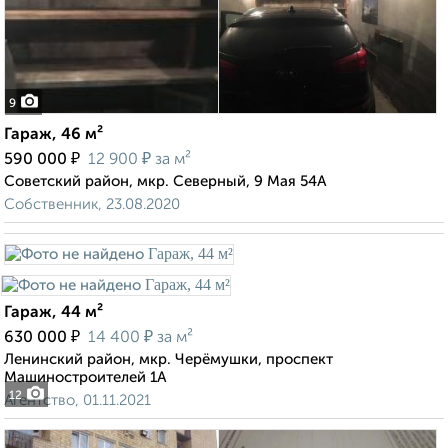
9
Гараж, 46 м²
₽
₽
590 000
12 900
за м²
Советский район, мкр. Северный, 9 Мая 54А
Собственник, 23.08.2020
Гараж, 44 м²
₽
₽
630 000
14 400
за м²
Ленинский район, мкр. Черёмушки, проспект
Машиностроителей 1А
12
Агентство, 01.11.2021