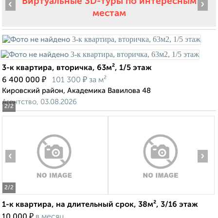
Виртуальные 3D-туры по интересным
‹
›
местам
3-к квартира, вторичка, 63м², 1/5 этаж
₽
₽
6 400 000
101 300
за м²
Кировский район, Академика Вавилова 48
Агентство, 03.08.2026
2
/2
‹
›
2
/2
1-к квартира, на длительный срок, 38м², 3/16 этаж
₽
10 000
в месяц