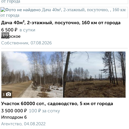
Дача 40м², 2-этажный, посуточно, 160 км от города
₽
6 500
в сутки
2
/3
даурское
Собственник, 07.08.2026
3
Участок 60000 сот., садоводство, 5 км от города
₽
₽
3 500 000
100
за сотку
Ипподром 6
Агентство, 04.08.2022