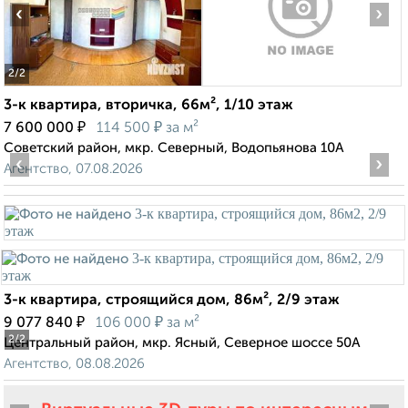
‹
›
2
/2
3-к квартира, вторичка, 66м², 1/10 этаж
₽
₽
7 600 000
114 500
за м²
Советский район, мкр. Северный, Водопьянова 10А
‹
›
Агентство, 07.08.2026
3-к квартира, строящийся дом, 86м², 2/9 этаж
₽
₽
9 077 840
106 000
за м²
2
/2
Центральный район, мкр. Ясный, Северное шоссе 50А
Агентство, 08.08.2026