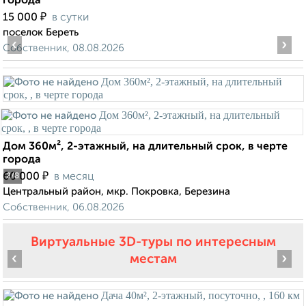
города
₽
15 000
в сутки
поселок Береть
‹
›
Собственник, 08.08.2026
Дом 360м², 2-этажный, на длительный срок, в черте
города
₽
60 000
в месяц
2
/8
Центральный район, мкр. Покровка, Березина
Собственник, 06.08.2026
Виртуальные 3D-туры по интересным
‹
›
местам