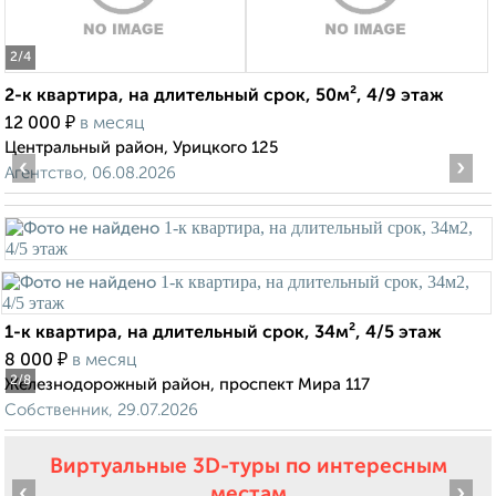
2
/4
2-к квартира, на длительный срок, 50м², 4/9 этаж
₽
12 000
в месяц
Центральный район, Урицкого 125
‹
›
Агентство, 06.08.2026
1-к квартира, на длительный срок, 34м², 4/5 этаж
₽
8 000
в месяц
2
/8
Железнодорожный район, проспект Мира 117
Собственник, 29.07.2026
Виртуальные 3D-туры по интересным
‹
›
местам