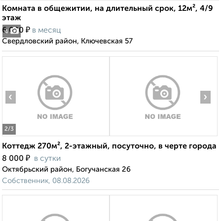
Комната в общежитии, на длительный срок, 12м², 4/9
этаж
₽
6 000
в месяц
4
Свердловский район, Ключевская 57
‹
›
2
/3
Коттедж 270м², 2-этажный, посуточно, в черте города
₽
8 000
в сутки
Октябрьский район, Богучанская 26
Собственник, 08.08.2026