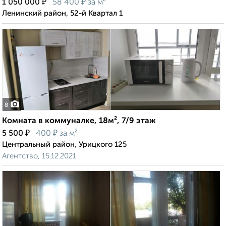
₽
₽
1 050 000
58 400
за м²
Ленинский район, 52-й Квартал 1
8
Комната в коммуналке, 18м², 7/9 этаж
₽
₽
5 500
400
за м²
Центральный район, Урицкого 125
Агентство, 15.12.2021