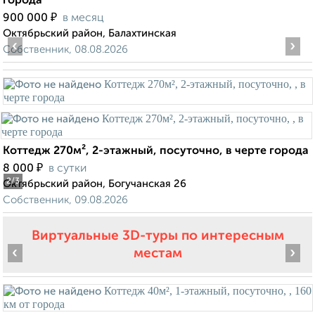
города
₽
900 000
в месяц
Октябрьский район, Балахтинская
‹
›
Собственник, 08.08.2026
Коттедж 270м², 2-этажный, посуточно, в черте города
₽
8 000
в сутки
2
/3
Октябрьский район, Богучанская 26
Собственник, 09.08.2026
Виртуальные 3D-туры по интересным
‹
›
местам