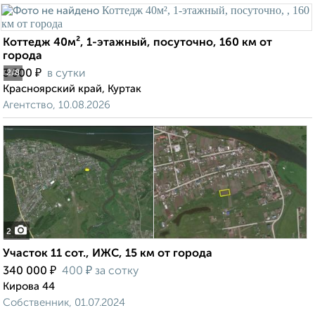
Коттедж 40м², 1-этажный, посуточно, 160 км от
города
₽
3 500
в сутки
2
/8
Красноярский край, Куртак
Агентство, 10.08.2026
2
Участок 11 сот., ИЖС, 15 км от города
₽
₽
340 000
400
за сотку
Кирова 44
Собственник, 01.07.2024