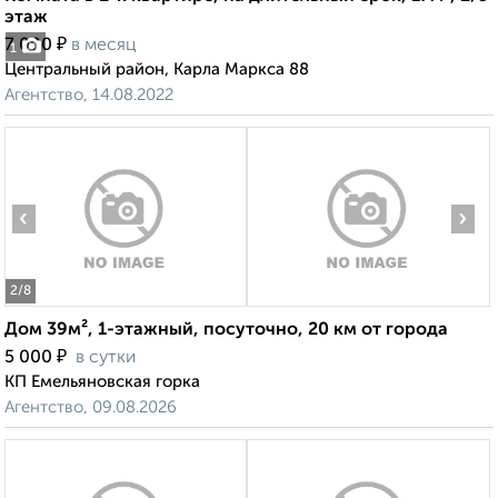
этаж
₽
7 000
в месяц
1
Центральный район, Карла Маркса 88
Агентство, 14.08.2022
‹
›
2
/8
Дом 39м², 1-этажный, посуточно, 20 км от города
₽
5 000
в сутки
КП Емельяновская горка
Агентство, 09.08.2026