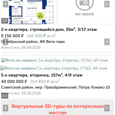
‹
›
2
/2
2-к квартира, строящийся дом, 55м², 3/17 этаж
₽
₽
9 156 000
168 000
за м²
‹
›
Октябрьский район, ЖК Вита-парк
Агентство, 06.08.2026
5-к квартира, вторичка, 157м², 4/9 этаж
₽
₽
40 000 000
254 800
за м²
Советский район, мкр. Преображенский, Петра Ломако 10
Агентство, 09.08.2026
2
/2
Виртуальные 3D-туры по интересным
‹
›
местам