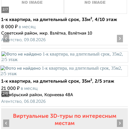
2
/7
1-к квартира, на длительный срок, 33м², 4/10 этаж
₽
8 000
в месяц
Советский район, мкр. Взлётка, Взлётная 10
‹
›
Агентство, 09.08.2026
1-к квартира, на длительный срок, 35м², 2/5 этаж
₽
21 000
в месяц
2
/5
Октябрьский район, Корнеева 48А
Агентство, 06.08.2026
Виртуальные 3D-туры по интересным
‹
›
местам