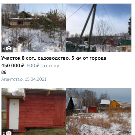
4
Участок 8 сот., садоводство, 5 км от города
₽
₽
450 000
600
за сотку
88
Агентство, 15.04.2021
2