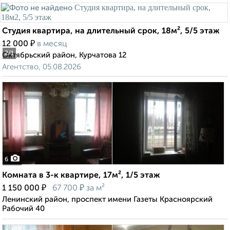
Студия квартира, на длительный срок, 18м², 5/5 этаж
₽
12 000
в месяц
2
/1
Октябрьский район, Курчатова 12
Агентство, 05.08.2026
6
Комната в 3-к квартире, 17м², 1/5 этаж
₽
₽
1 150 000
67 700
за м²
Ленинский район, проспект имени Газеты Красноярский
Рабочий 40