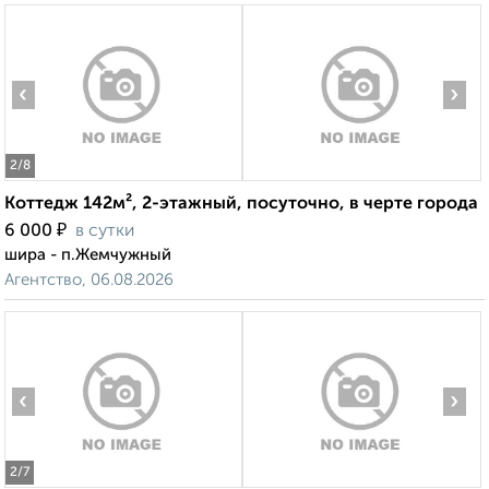
‹
›
2
/8
Коттедж 142м², 2-этажный, посуточно, в черте города
₽
6 000
в сутки
шира - п.Жемчужный
Агентство, 06.08.2026
‹
›
2
/7