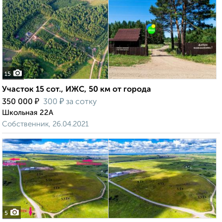
15
Участок 15 сот., ИЖС, 50 км от города
₽
₽
350 000
300
за сотку
Школьная 22А
Собственник, 26.04.2021
5