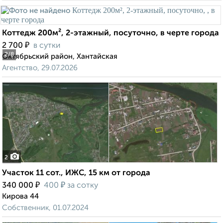
Коттедж 200м², 2-этажный, посуточно, в черте города
₽
2 700
в сутки
2
/8
Октябрьский район, Хантайская
Агентство, 29.07.2026
2
Участок 11 сот., ИЖС, 15 км от города
₽
₽
340 000
400
за сотку
Кирова 44
Собственник, 01.07.2024