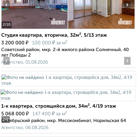
‹
›
2
/10
Студия квартира, вторичка, 32м², 5/13 этаж
₽
₽
3 200 000
100 000
за м²
Советский район, мкр. 2-й жилого района Солнечный, 40
лет Победы 2
‹
›
Агентство, 01.08.2026
1-к квартира, строящийся дом, 34м², 4/19 этаж
₽
₽
5 068 000
147 400
за м²
2
/2
Октябрьский район, мкр. Мясокомбинат, Норильская 64
Агентство, 06.08.2026