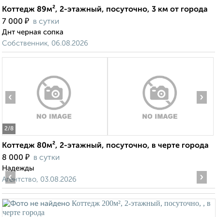
Коттедж 89м², 2-этажный, посуточно, 3 км от города
₽
7 000
в сутки
Днт черная сопка
Собственник, 06.08.2026
‹
›
2
/8
Коттедж 80м², 2-этажный, посуточно, в черте города
₽
8 000
в сутки
Надежды
‹
›
Агентство, 03.08.2026